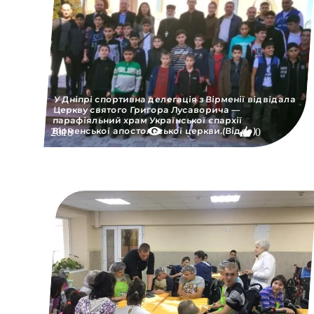
У Дніпрі спортивна делегація з Вірменії відвідала
Церкву святого Григора Лусаворича —
парафіяльний храм Української єпархії
Вірменської апостольської церкви.(Відео)
2018
0