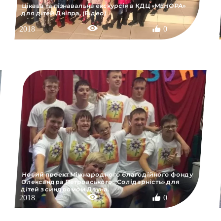
Цікава та пізнавальна екскурсія в КДЦ «МЕНОРА»
для дітей Дніпра. (Відео)
2018
0
Новий проект Міжнародного благодійного фонду
Олександра Петровського «Солідарність» для
дітей з синдромом Дауна.
2018
0