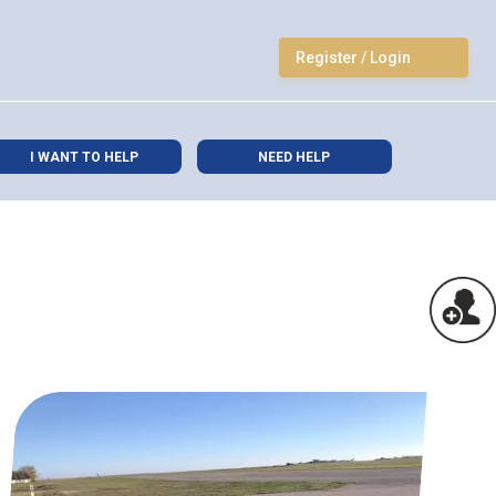
Register / Login
I WANT TO HELP
NEED HELP