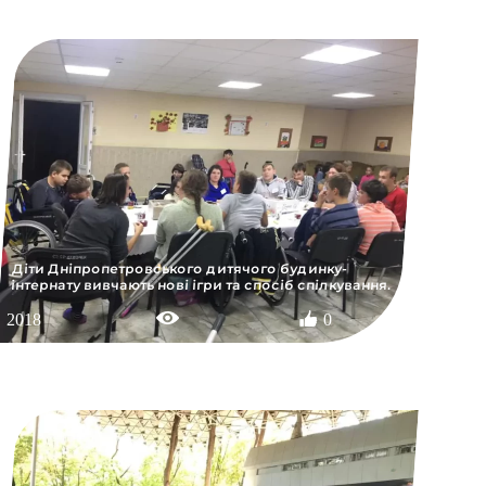
Діти Днiпропетровського дитячого будинку-
iнтернату вивчають нові ігри та спосіб спілкування.
2018
0