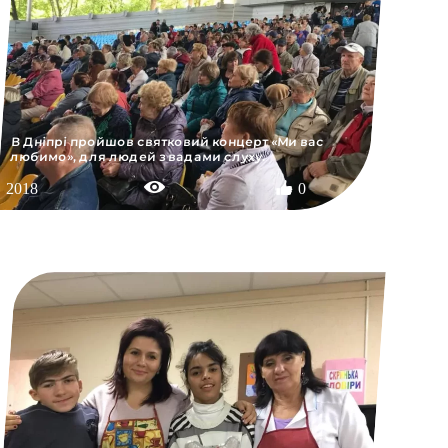
В Дніпрі пройшов святковий концерт «Ми вас
любимо», для людей з вадами слуху.
2018
0