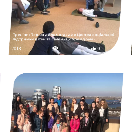
Тренiнг «Перша допомога» для Центра соціальної
пiдтримки дiтей та сiмей «Добре вдома».
2018
0