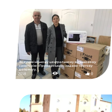
Всеукраїнському центральному військовому
санаторію «Приморський» надано чергову
допомогу.
2018
0