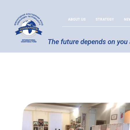
ABOUT US
STRATEGY
NE
The future depends on you