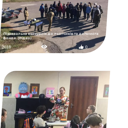
Пізнавальна екскурсія до льотчиків та допомога
фонда. (Відео)
2018
0