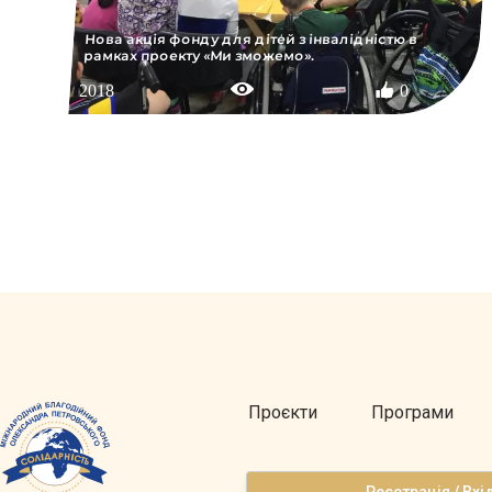
Нова акція фонду для дітей з інвалідністю в
рамках проекту «Ми зможемо».
2018
0
Проєкти
Програми
Реєстрація / Вхі