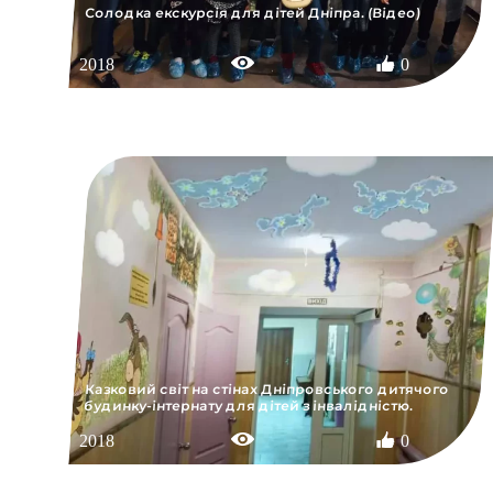
Солодка екскурсія для дітей Дніпра. (Відео)
2018
0
Казковий світ на стінах Дніпровського дитячого
будинку-інтернату для дітей з інвалідністю.
2018
0