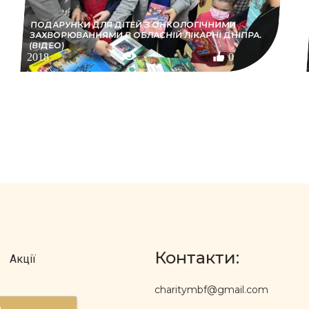
ПОДАРУНКИ ДЛЯ ДІТЕЙ З ОНКОЛОГІЧНИМИ
ЗАХВОРЮВАННЯМИ В ОБЛАСНІЙ ЛІКАРНІ ДНІПРА.
(ВІДЕО)
2018
0
Контакти:
Акції
charitymbf@gmail.com
д