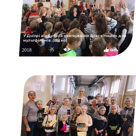
У Дніпрі відбулося святкування Всесвітнього дня
мультфільмів. (Відео)
2018
0