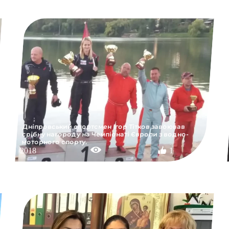
Дніпровський спортсмен Ігор Тітков завоював
срібну нагороду на Чемпіонаті Європи з водно-
моторного спорту.
2018
1