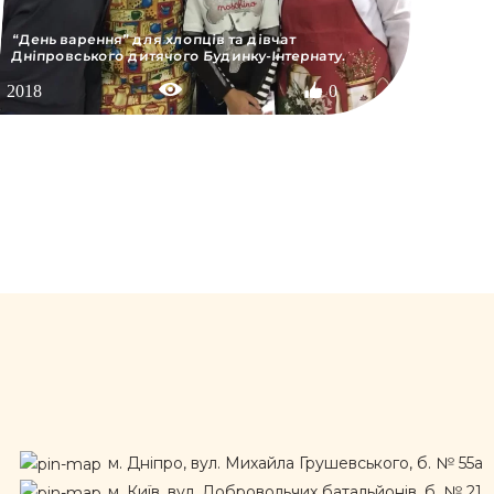
​“День варення” для хлопців та дівчат
Дніпровського дитячого Будинку-Інтернату.
2018
0
м. Дніпро, вул. Михайла Грушевського, б. № 55а
м. Київ, вул. Добровольчих батальйонів, б. № 21,