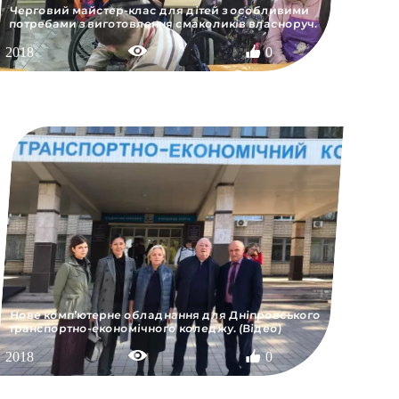
Черговий майстер-клас для дітей з особливими
потребами з виготовлення смаколиків власноруч.
2018
0
Нове комп’ютерне обладнання для Дніпровського
транспортно-економічного коледжу. (Відео)
2018
0