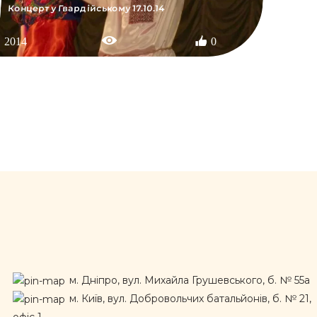
Концерт у Гвардійському 17.10.14
2014
0
м. Дніпро, вул. Михайла Грушевського, б. № 55а
м. Київ, вул. Добровольчих батальйонів, б. № 21,
офіс 1