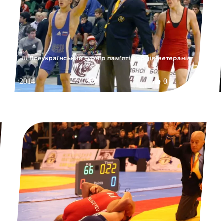
ІІІ Всеукраїнський турнір пам’яті борців-ветеранів
2014
0