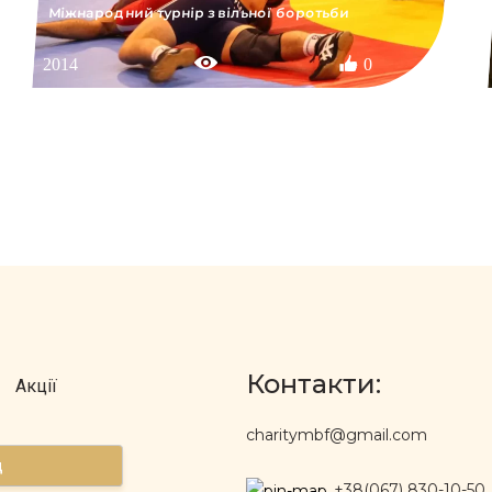
Міжнародний турнір з вільної боротьби
2014
0
Контакти:
Акції
charitymbf@gmail.com
д
+38(067) 830-10-50