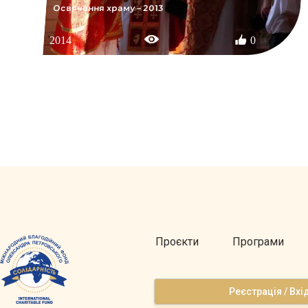
Освячення храму – 2013
2014
0
Проєкти
Програми
Реєстрація / Вхі