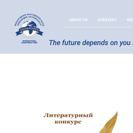
ABOUT US
STRATEGY
NE
The future depends on you