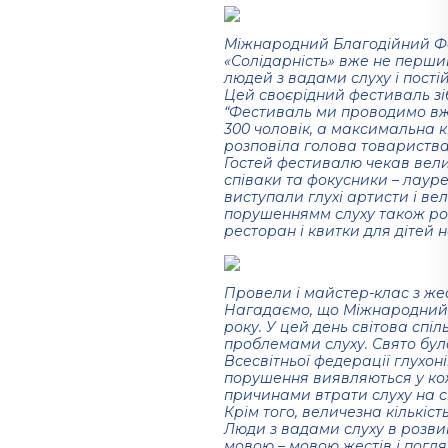
Міжнародний Благодійний Ф
«Солідарність» вже не перший
людей з вадами слуху і постій
Цей своєрідний фестиваль зі
“Фестиваль ми проводимо вже 
300 чоловік, а максимальна кі
розповіла голова товариства
Гостей фестивалю чекав вели
співаки та фокусники – лаур
виступали глухі артисти і ве
порушеннямм слуху також роз
ресторан і квитки для дітей 
Провели і майстер-клас з же
Нагадаємо, що Міжнародний де
року. У цей день світова спі
проблемами слуху. Свято було
Всесвітньої федерації глухонім
порушення виявляються у ко
причинами втрати слуху на сь
Крім того, величезна кількі
Люди з вадами слуху в розви
мовою – мовою жестів і погля