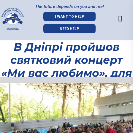
The future depends on you and me!
I WANT TO HELP
NEED HELP
В Дніпрі пройшов
святковий концерт
«Ми вас любимо», для
людей з вадами
В Дніпрі
слуху.
пройшов
святковий
концерт «Ми
вас любимо»,
для людей з