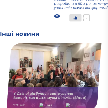
розробили в 50-х роках минул
учасників різних конференцій,
0
Інші новини
У Дніпрі відбулося святкування
Всесвітнього дня мультфільмів. (Відео)
01.09.2021
3,243
0