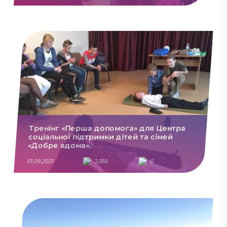
Тренiнг «Перша допомога» для Центра
соціальної пiдтримки дiтей та сiмей
«Добре вдома».
01.09.2021
3,059
0