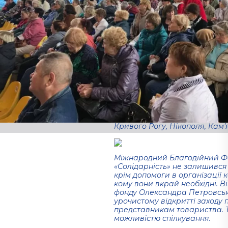
вадами слуху.
01.09.2021
Щорічно в останню неділю ве
день глухих. До цього дня в 
любимо» для людей з поруше
Свято провели в літньому теа
В цей день на концерт і зус
можливостями приїхали не тіл
Днепропетровскоі області – 
Кривого Рогу, Нікополя, Кам’
Міжнародний Благодійний Ф
«Солідарність» не залишився 
крім допомоги в організації 
кому вони вкрай необхідні. 
фонду Олександра Петровсько
урочистому відкритті заходу 
представникам товариства. Т
можливістю спілкування.