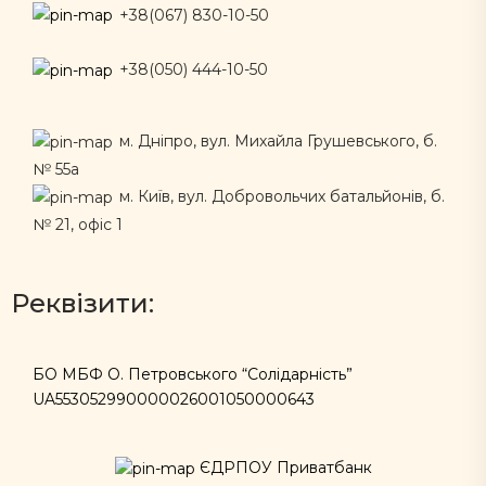
+38(067) 830-10-50
+38(050) 444-10-50
м. Дніпро, вул. Михайла Грушевського, б.
№ 55а
м. Київ, вул. Добровольчих батальйонів, б.
№ 21, офіс 1
Реквізити:
БО МБФ О. Петровського “Солідарність”
UA553052990000026001050000643
ЄДРПОУ Приватбанк