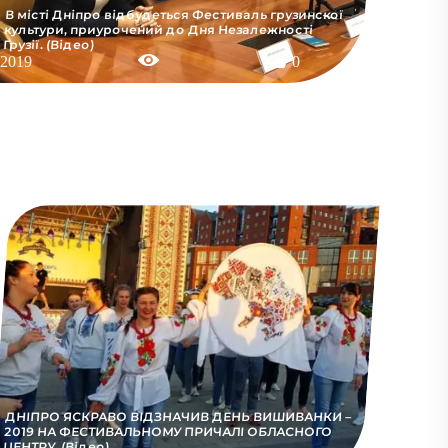
В місті Дніпро відбудеться Фестиваль грузинскої
культури, приурочений до Дня Незалежності
Грузії. (Відео)
2019
0
ДНІПРО ЯСКРАВО ВІДЗНАЧИВ ДЕНЬ ВИШИВАНКИ –
2019 НА ФЕСТИВАЛЬНОМУ ПРИЧАЛІ ОБЛАСНОГО
ЦЕНТРУ. (Відео)