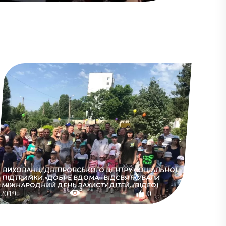
ВИХОВАНЦІ ДНІПРОВСЬКОГО ЦЕНТРУ СОЦІАЛЬНОЇ
ПІДТРИМКИ «ДОБРЕ ВДОМА» ВІДСВЯТКУВАЛИ
МІЖНАРОДНИЙ ДЕНЬ ЗАХИСТУ ДІТЕЙ. (ВІДЕО)
2019
0