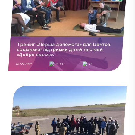
Тренiнг «Перша допомога» для Центра
соціальної пiдтримки дiтей та сiмей
«Добре вдома».
01.09.2021
3,056
0