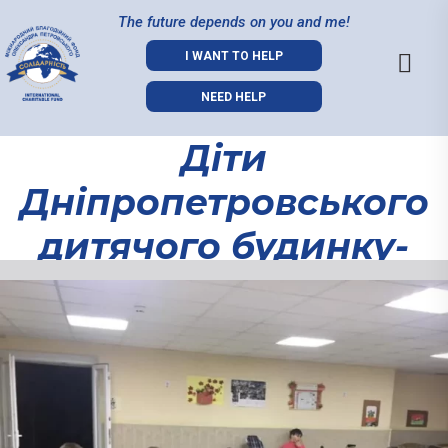
The future depends on you and me!
I WANT TO HELP
NEED HELP
Діти
Днiпропетровського
дитячого будинку-
iнтернату вивчають
Діти
нові ігри та спосіб
Днiпропетров
дитячого
спілкування.
будинку-
iнтернату
вивчають нові