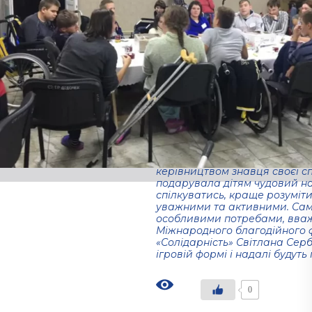
ігри та спосіб
спілкування.
01.09.2021
Черговий захiд вiд Мiжнаро
Петровського «Солiдарнiсть»
будинок-iнтернат ДОР», для д
потребами.
В цей раз для вихованців з
пізнавальний захід. Відому т
керiвництвом знавця своєї сп
подарувала дiтям чудовий нас
спiлкуватись, краще розумiти
уважними та активними. Саме
особливими потребами, вважа
Мiжнародного благодiйного 
«Солiдарнiсть» Світлана Сербі
ігровій формі і надалі будут
0