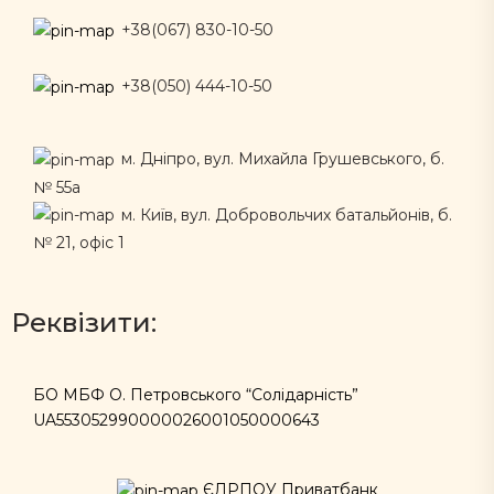
+38(067) 830-10-50
+38(050) 444-10-50
м. Дніпро, вул. Михайла Грушевського, б.
№ 55а
м. Київ, вул. Добровольчих батальйонів, б.
№ 21, офіс 1
Реквізити:
БО МБФ О. Петровського “Солідарність”
UA553052990000026001050000643
ЄДРПОУ Приватбанк