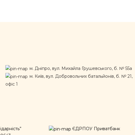
м. Дніпро, вул. Михайла Грушевського, б. № 55а
м. Київ, вул. Добровольчих батальйонів, б. № 21,
офіс 1
дарність”
ЄДРПОУ Приватбанк