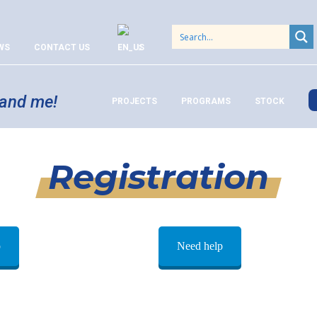
WS
CONTACT US
 and me!
PROJECTS
PROGRAMS
STOCK
Registration
p
Need help