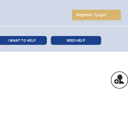
Register / Login
I WANT TO HELP
NEED HELP