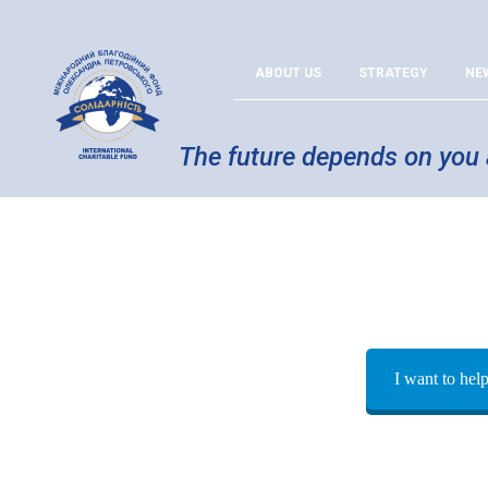
ABOUT US
STRATEGY
NE
The future depends on you
I want to hel