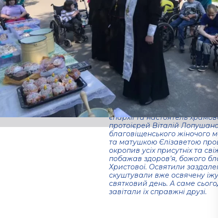
привітали зі
святом Пасхи
Христової.
01.09.2021
Напередодні свята Великодн
дитячий будинок-iнтернат» ДО
представники Міжнародного б
духовенство Дніпровської єп
єпархії та настоятель храмо
протоієрей Віталій Лопушанс
благовіщенського жіночого 
та матушкою Єлізаветою пров
окропив усіх присутніх та св
побажав здоров’я, божого бл
Христової. Освятили заздалегі
скуштували вже освячену іжу 
святковий день. А саме сьогод
завітали їх справжні друзі.