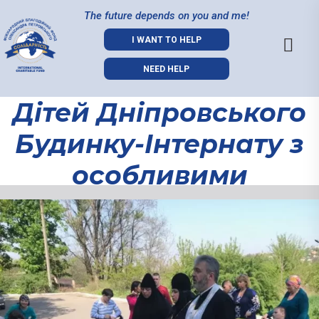
The future depends on you and me!
I WANT TO HELP
NEED HELP
Дітей Дніпровського
Будинку-Інтернату з
особливими
потребами привітали
Дітей
зі святом Пасхи
Дніпровськог
Будинку-
Христової.
Інтернату з
особливими
потребами