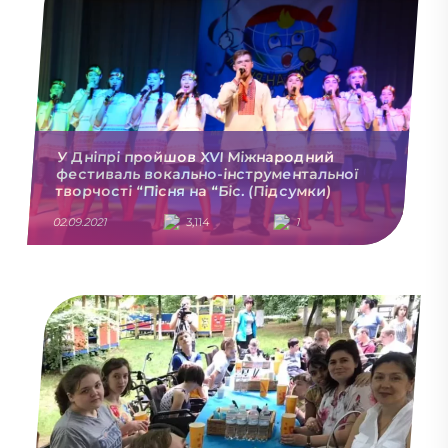
У Дніпрі пройшов XVІ Міжнародний
фестиваль вокально-інструментальної
творчості “Пісня на “Біс. (Підсумки)
02.09.2021
3,114
1