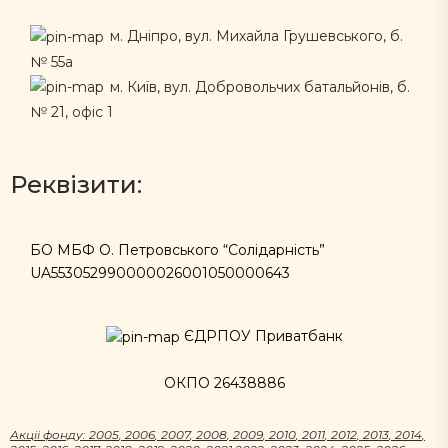
м. Дніпро, вул. Михайла Грушевського, б.
№ 55а
м. Київ, вул. Добровольчих батальйонів, б.
№ 21, офіс 1
Реквізити:
БО МБФ О. Петровського “Солідарність”
UA553052990000026001050000643
ЄДРПОУ Приватбанк
ОКПО 26438886
Акцii фонду:
2005
,
2006
,
2007
,
2008
,
2009
,
2010
,
2011
,
2012
,
2013
,
2014
,