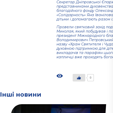
Секретар Дніпровської Єпарх
представниками духовенства
благодійного фонду Олексан
«Солідарность» Яна Іванілова
дітьми і допомагають разом і
Провели святковий захід пор
Миколая, який побудував і п
президент Міжнародного бла
Володимирович Петровський 
назву «Храм Святителя і Чуд
духовною підтримкою для діт
викладачів та парафіян цього
капличці вже проходять бого
0
Інші новини