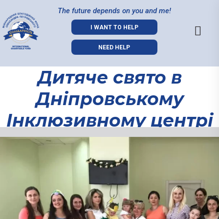
The future depends on you and me!
I WANT TO HELP
NEED HELP
Дитяче свято в
Дніпровському
Інклюзивному центрі
«DNIPRO SENSORY
Дитяче свято
WORLD». (Відео)
в
Дніпровськом
Інклюзивному
центрі
«DNIPRO