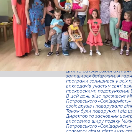
SENSORY
WORLD».
(Відео)
01.09.2021
Напередодні Міжнародного Дн
гармонійного розвитку дитин
WORLD» провели свято для бат
корисні заняття цього заклад
Діти та батьки взяли активну 
залишився байдужим. А гарний
програми залишився у всіх пр
викладачів участь у святі взял
прекрасними подарунками! Б
В цей день віце-президент 
Петровського «Солідарність» 
своїх друзів і подарувала дітя
Також були подарунки і від ц
Директор та засновник центр
висловила щиру подяку Між
Петровського «Солідарність» 
допомогу дітям, підтримку спе