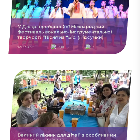
У Дніпрі пройшов XVІ Міжнародний
фестиваль вокально-інструментальної
творчості “Пісня на “Біс. (Підсумки)
02.09.2021
3,110
1
Великий пікник для дітей з особливими