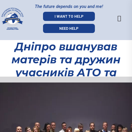
The future depends on you and me!
I WANT TO HELP
NEED HELP
Дніпро вшанував
матерів та дружин
учасників АТО та
ООС. (Відео)
Дніпро
вшанував
матерів та
дружин
учасників
АТО та ООС.