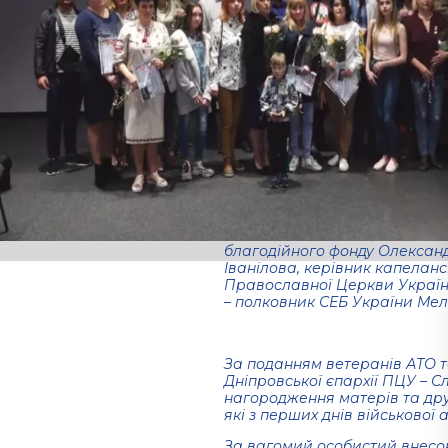
(Відео)
01.09.2021
12 травня 2019 року, в Музеї 
Матері. Серед присутніх були
учасники АТО та ООС, військ
Національної поліції України
волонтери та родини героїв.
директор та художній керівн
академічного українського муз
Шевченко – Оксана Іванівна 
благодійного фонду Олександ
Іванілова, керівник капелансь
Православної Церкви Україн
– полковник СЕБ України Ме
За поданням ветеранів АТО т
Дніпровської єпархії ПЦУ – 
нагородження матерів та дру
які з перших днів військової 
За вагомий особистий внесок 