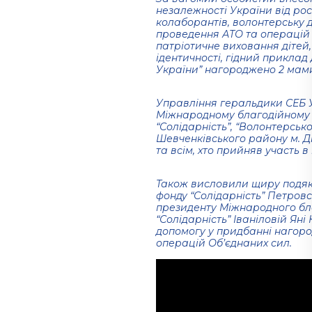
незалежності України вiд рос
колаборантів, волонтерську д
проведення АТО та операцій О
патріотичне виховання дітей
ідентичності, гідний приклад
України” нагороджено 2 мами
Управління геральдики СЕБ 
Міжнародному благодійному
“Солідарність”, “Волонтерсь
Шевченківського району м. Дні
та всім, хто прийняв участь в
Також висловили щиру подяк
фонду “Солідарність” Петров
президенту Міжнародного бл
“Солідарність” Іваніловій Яні
допомогу у придбанні нагоро
операцій Об’єднаних сил.