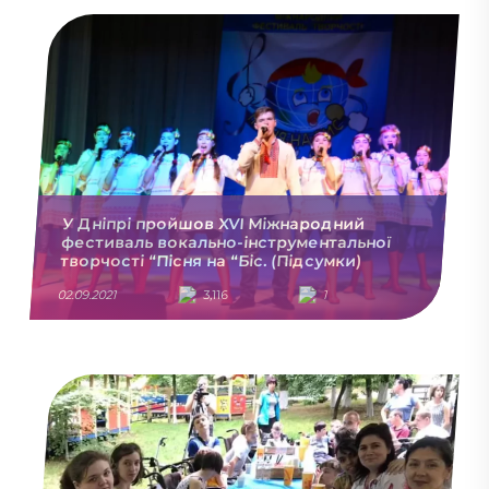
У Дніпрі пройшов XVІ Міжнародний
фестиваль вокально-інструментальної
творчості “Пісня на “Біс. (Підсумки)
02.09.2021
3,116
1