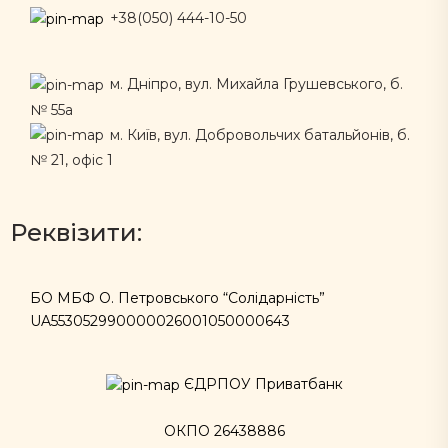
+38(050) 444-10-50
м. Дніпро, вул. Михайла Грушевського, б.
№ 55а
м. Київ, вул. Добровольчих батальйонів, б.
№ 21, офіс 1
Реквізити:
БО МБФ О. Петровського “Солідарність”
UA553052990000026001050000643
ЄДРПОУ Приватбанк
ОКПО 26438886