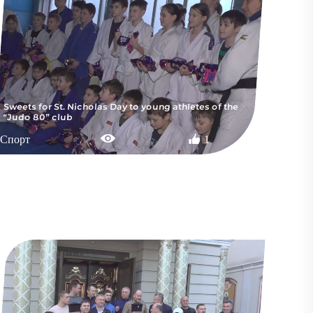
Sweets for St. Nicholas Day to young athletes of the
“Judo 80” club
Спорт
1