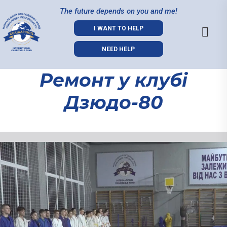
The future depends on you and me!
I WANT TO HELP
NEED HELP
Ремонт у клубі
Дзюдо-80
Ремонт у
клубі
Дзюдо-80
04.02.2022
Добре відомо, в яких умовах