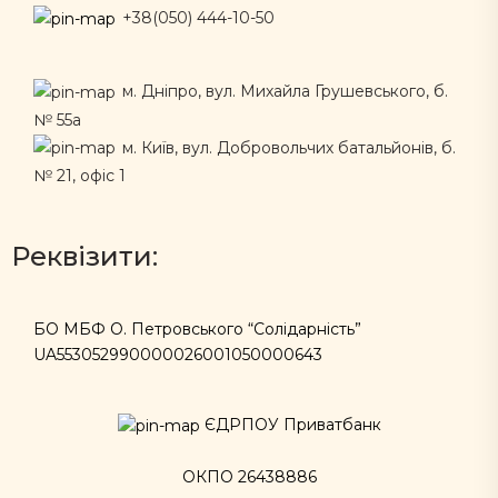
+38(050) 444-10-50
м. Дніпро, вул. Михайла Грушевського, б.
№ 55а
м. Київ, вул. Добровольчих батальйонів, б.
№ 21, офіс 1
Реквізити:
БО МБФ О. Петровського “Солідарність”
UA553052990000026001050000643
ЄДРПОУ Приватбанк
ОКПО 26438886