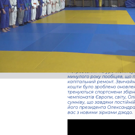
секцій і груп фізичної підгот
стареньких спортзалах.. у н
приміщеннях. Настурций сюже
справи, за яку беруться відп
вихованці спортивного клубу
спортивного залу Дніпропетро
розташованого на вулиці Кра
змінами, які тут відбулись. 
було встановлено нову систем
сітки на вікнах, зроблено ка
кімнат. Більше трьох сотен ді
їх тренерів отримали належн
Президент міжнародного бла
Петровський на урочистій зус
минулого року пообіцяв, що 
капітальний ремонт. Звичайно
кошти було зроблено оновленн
тренуються спортсмени збірно
чемпіонатів Європи, світу, О
сумніву, що завдяки постійні
його президента Олександра
вас з новими зірками дзюдо.