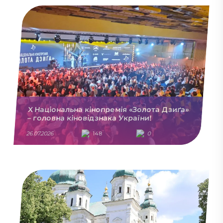
X Національна кінопремія «Золота Дзиґа»
– головна кіновідзнака України!
26.07.2026
148
0