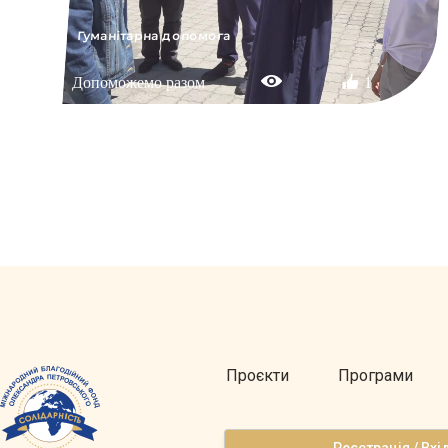
Гуманітарна допомога
Допоможемо разом
1
Проєкти
Програми
Реєстрація / Вхі