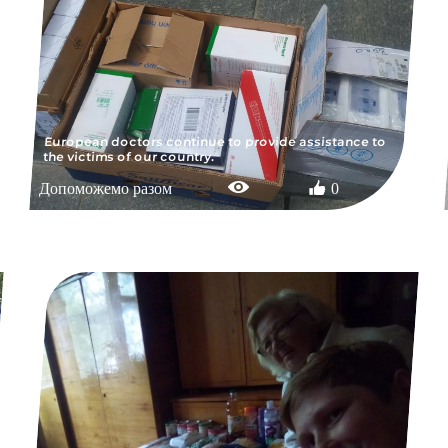
European doctors continue to provide assistance to
the victims of our country.
Допоможемо разом
0