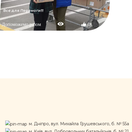
Все для Перемоги!!!
Допоможемо разом
0
м. Дніпро, вул. Михайла Грушевського, б. № 55а
м. Київ, вул. Добровольчих батальйонів, б. № 21,