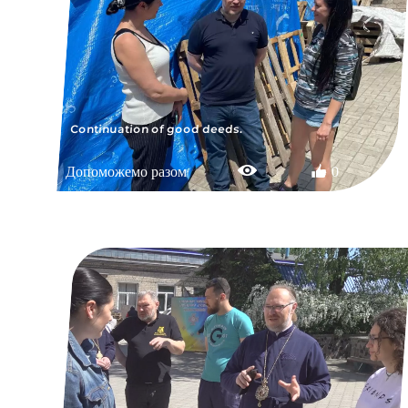
Continuation of good deeds.
Допоможемо разом
0