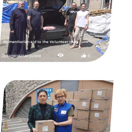
Humanitarian aid to the Volunteer Hub
Допоможемо разом
0