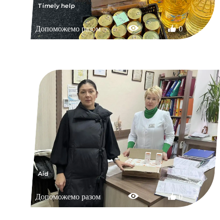
Timely help
Допоможемо разом
0
Aid
Допоможемо разом
0