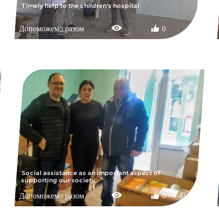
Timely help to the children's hospital
Допоможемо разом
0
Social assistance as an important aspect of
supporting our society.
Допоможемо разом
0