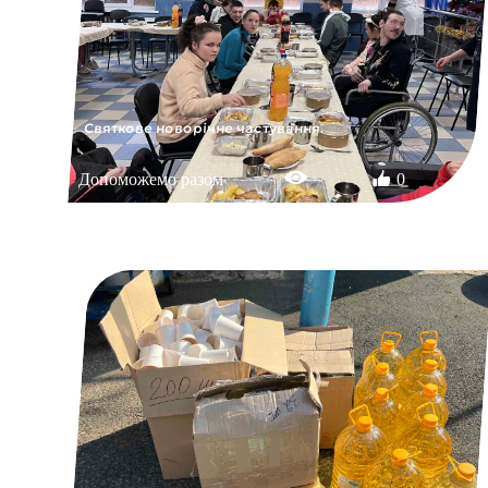
Святкове новорічне частування.
Допоможемо разом
0