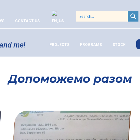
WS
CONTACT US
 and me!
PROJECTS
PROGRAMS
STOCK
Допоможемо разом