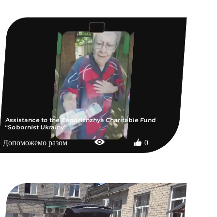
Assistance to the Zaporizhzhya Charitable Fund
“Sobornist Ukrainy”
Допоможемо разом
0