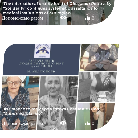
The international charity fund of Oleksandr Petrovsky
“Solidarity” continues systematic assistance to
medical institutions of our region.
Допоможемо разом
0
Assistance to the Zaporizhzhya Charitable Fund
“Sobornist Ukrainy”
Допоможемо разом
0