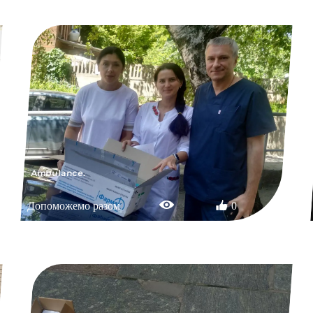
Ambulance.
Допоможемо разом
0