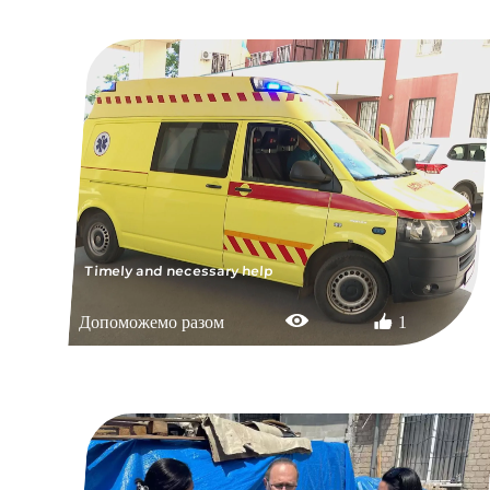
Timely and necessary help
Допоможемо разом
1