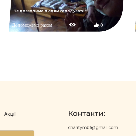
Не дозволимо людям голодувати!!!
Допоможемо разом
0
Контакти:
Акції
charitymbf@gmail.com
д