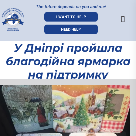
The future depends on you and me!
I WANT TO HELP
NEED HELP
У Дніпрі пройшла
благодійна ярмарка
на пiдтримку
маленького хлопчика
У Дніпрі
Демида Дубовика.
пройшла
благодійна
(Відео)
ярмарка на
пiдтримку
маленького