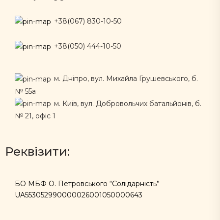
+38(067) 830-10-50
+38(050) 444-10-50
м. Дніпро, вул. Михайла Грушевського, б.
№ 55а
м. Київ, вул. Добровольчих батальйонів, б.
№ 21, офіс 1
Реквізити:
БО МБФ О. Петровського “Солідарність”
UA553052990000026001050000643