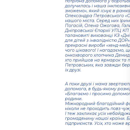
потрiбна допомога у боротьбi
долучилась i наша iнклюзивн
зможемо», який iснує в рамк
Олександра Петровського «Со
нашого мiста. Серед них Iрин
Погасiй, Олена Ожогова, Гал
Дніпровської Єпархії УПЦ КП «
талановитi вихованцi КЗ «Дн
для дітей з інвалідністю ДОР
прекраснi вироби «хенд-мейд
чого цiкавого! І нагадаємо, щ
онкохворого хлопчика Демида
хто прийшов на ярмарок та п
Петровських, яка завжди бере
їх друзi.
А поки друзі і мама звертают
допомога, в будь-якому розмі
«Благаємо і просимо допомогти
родини.
Міжнародний благодійний фо
ніколи не проходить повз чуж
І теж закликає усіх небайду
громадянину нашої країни. Бі
підприємств. Усіх, хто може 