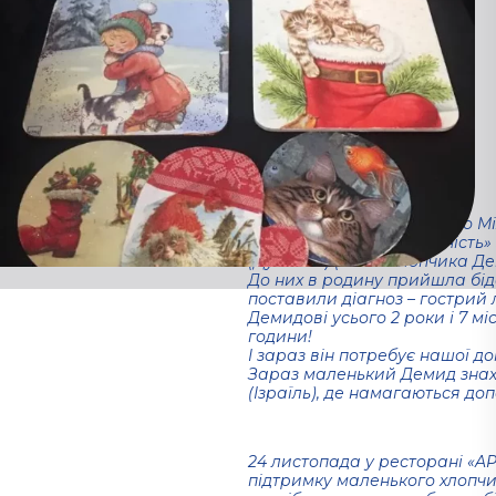
хлопчика
Демида
Дубовика.
(Відео)
01.09.2021
Як ми вже повідомляли, до 
Петровського «Солідарність»
(Дубовик) (мами хлопчика Де
До них в родину прийшла бід
поставили діагноз – гострий
Демидові усього 2 роки і 7 мі
години!
І зараз він потребує нашої д
Зараз маленький Демид знахо
(Ізраїль), де намагаються до
24 листопада у ресторанi «A
пiдтримку маленького хлопч