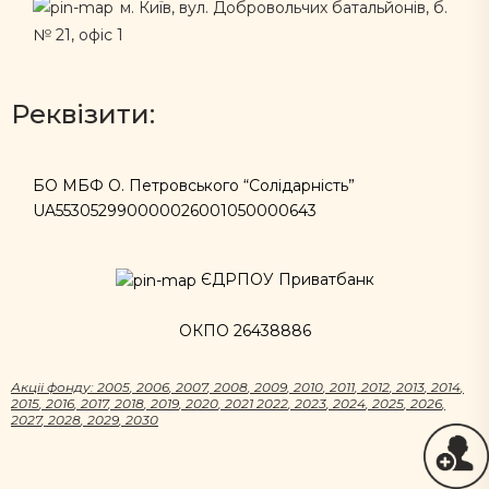
м. Київ, вул. Добровольчих батальйонів, б.
№ 21, офіс 1
Реквізити:
БО МБФ О. Петровського “Солідарність”
UA553052990000026001050000643
ЄДРПОУ Приватбанк
ОКПО 26438886
Акцii фонду:
2005
,
2006
,
2007
,
2008
,
2009
,
2010
,
2011
,
2012
,
2013
,
2014
,
2015
,
2016
,
2017
,
2018
,
2019
,
2020
,
2021
2022
,
2023
,
2024
,
2025
,
2026
,
2027
,
2028
,
2029
,
2030