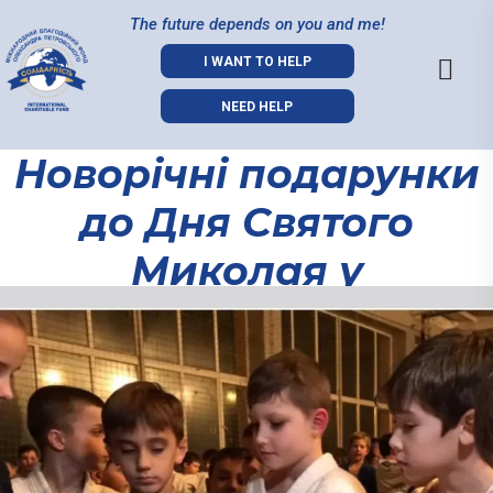
The future depends on you and me!
I WANT TO HELP
NEED HELP
Новорічні подарунки
до Дня Святого
Миколая у
Дніпровському
Новорічні
спортивному клубі
подарунки до
Дня Святого
«Дзюдо-80».
Миколая у
Дніпровськом
спортивному