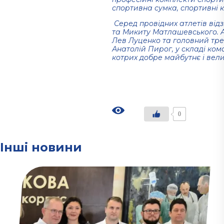
спортивна сумка, спортивні к
Серед провідних атлетів ві
та Микиту Матлашевського. А
Лев Луценко та головний тре
Анатолій Пирог, у складі ком
котрих добре майбутнє і вел
0
Інші новини