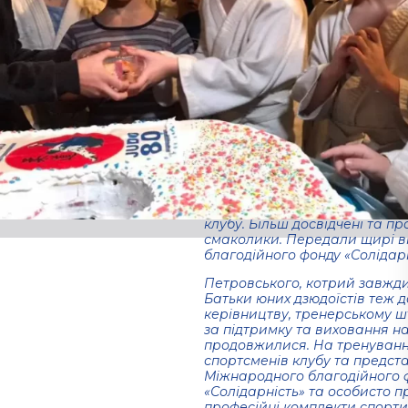
клубі
«Дзюдо-80».
01.09.2021
За традицією, Міжнароднмй 
«Солідарність» поздоровив св
та тренерів СК «Дзюдо-80» д
подарунками. Віце-президент
працівниками фонду привезл
торт-кекс. У першу чергу пр
клубу. Більш досвідчені та п
смаколики. Передали щирі ві
благодійного фонду «Соліда
Петровського, котрий завжди
Батьки юних дзюдоїстів теж д
керівництву, тренерському 
за підтримку та виховання н
продовжилися. На тренуванні
спортсменів клубу та предста
Міжнародного благодійного 
«Солідарність» та особисто п
професійні комплекти спортив