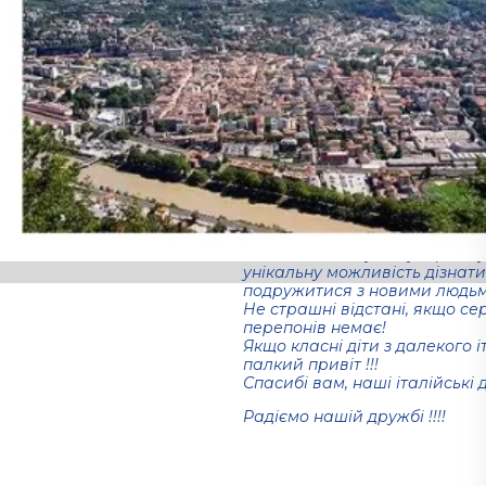
проживання? Бажання спілку
Посткроссинг в даному випад
Хлопці та викладачі з дитячог
прислали до Дніпра листівоч
Тренто. А команда соціально
Міжнародного благодійного 
«Солідарність», найближчим 
Італію.
До акції фонду долучилися і 
Будинку-Інтернату для дітей з
Початок покладено!
Завдяки такому популярному в
унікальну можливість дізнати
подружитися з новими людьми
Не страшні відстані, якщо се
перепонів немає!
Якщо класні діти з далекого 
палкий привіт !!!
Спасибі вам, наші італійські д
Радіємо нашій дружбі !!!!