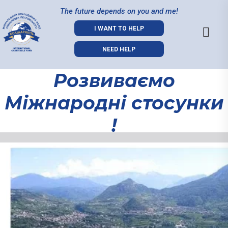
The future depends on you and me!
I WANT TO HELP
NEED HELP
Розвиваємо
Міжнародні стосунки
!
Розвиваємо
Міжнародні
стосунки !
01.09.2021
Що може об’єднати людей неза