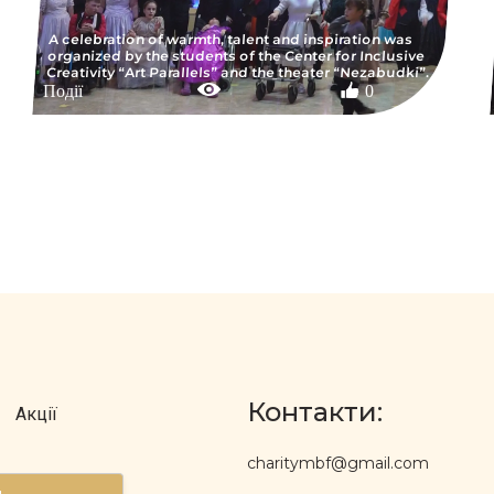
A celebration of warmth, talent and inspiration was
organized by the students of the Center for Inclusive
Creativity “Art Parallels” and the theater “Nezabudki”.
Події
0
Контакти:
Акції
charitymbf@gmail.com
д