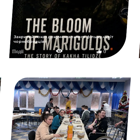
Закритий показ документального фільму «Цвіт
чорнобривців»
Події
0