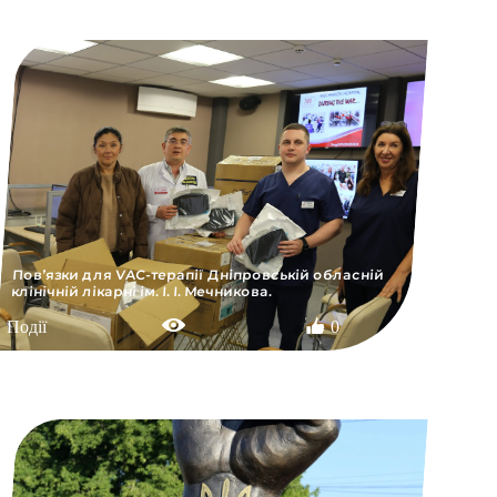
Пов’язки для VAC-терапії Дніпровській обласній
клінічній лікарні ім. І. І. Мечникова.
Події
0