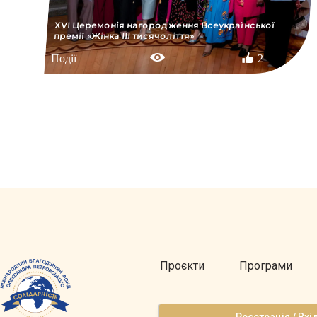
XVІ Церемонія нагородження Всеукраїнської
премії «Жінка ІІІ тисячоліття»
Події
2
Проєкти
Програми
Реєстрація / Вхі