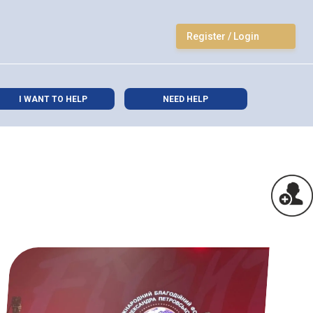
Register / Login
I WANT TO HELP
NEED HELP