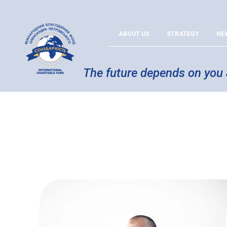
ABOUT US
STRATEGY
NE
The future depends on you