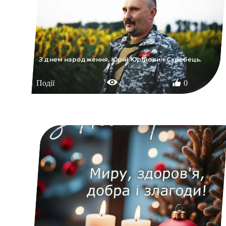
З днем народження, Юрій Юрійович Скребець.
Події
0