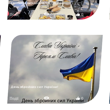
Святкове новорічне частування.
Події
0
День збройних сил України!
Події
0