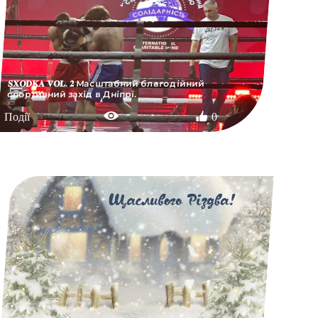
𝐒𝐗𝐎𝐃𝐊𝐀 𝐕𝐎𝐋. 𝟐 Масштабний благодійний
спортивний захід в Дніпрі.
Події
0