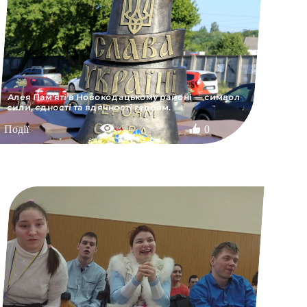
Алея Пам’яті в Новокодацькому районі — символ
сили, єдності та вдячності героям.
Події
0