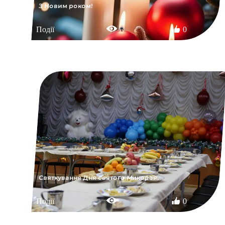
З Новим роком!
Події
0
Святкування Дня святого Миколая.
Події
0