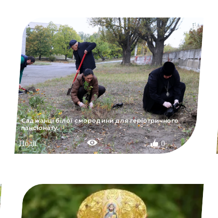
Саджанці білої смородини для геріотричного
пансіонату.
Події
0