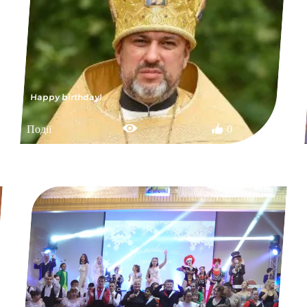
Happy birthday!
Події
0