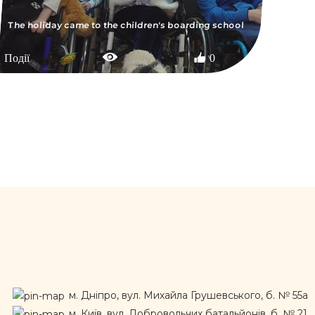
The holiday came to the children's boarding school
Події
0
м. Дніпро, вул. Михайла Грушевського, б. № 55а
м. Київ, вул. Добровольчих батальйонів, б. № 21,