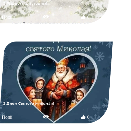
З Різдвом Христовим!
Події
0
З Днем Святого Миколая!
Події
0