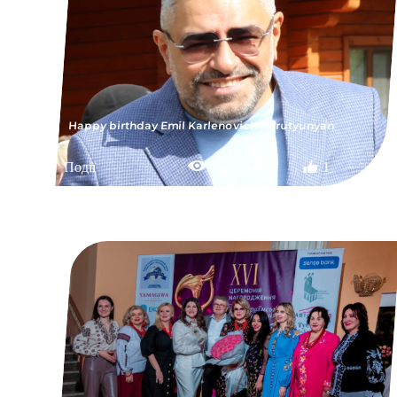
Happy birthday Emil Karlenovich Harutyunyan
Події
1