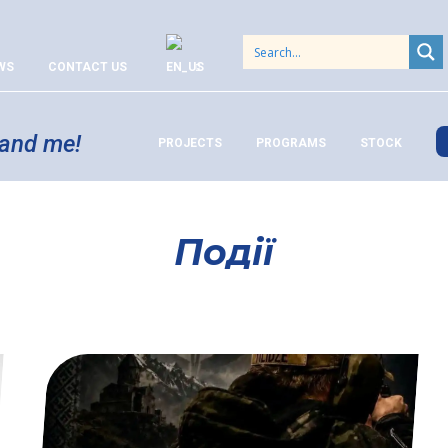
WS
CONTACT US
 and me!
PROJECTS
PROGRAMS
STOCK
Події