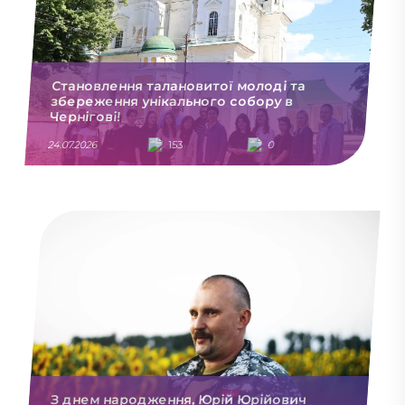
Становлення талановитої молоді та
збереження унікального собору в
Чернігові!
24.07.2026
153
0
З днем народження, Юрій Юрійович