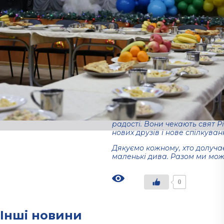
Петровського “Солідарність”,
“Apriori” Оленою Татьянченко
підтримці Романа Михайличе
будинку інтернату для дітей 
стравами дітей.
День вийшов зі смачною їже
кількістю різноманітних фрукті
увазі. Вони завжди відкриті 
приходить просто побути пор
свята.
Такі зустрічі нагадують, нас
присутність, адже саме це ст
радості. Вони чекають свят Р
нових друзів і нове спілкуван
Дякуємо кожному, хто долучає
маленькі дива. Разом ми мож
0
Інші новини