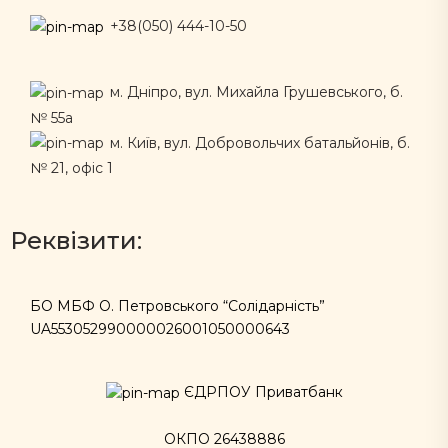
+38(050) 444-10-50
м. Дніпро, вул. Михайла Грушевського, б.
№ 55а
м. Київ, вул. Добровольчих батальйонів, б.
№ 21, офіс 1
Реквізити:
БО МБФ О. Петровського “Солідарність”
UA553052990000026001050000643
ЄДРПОУ Приватбанк
ОКПО 26438886