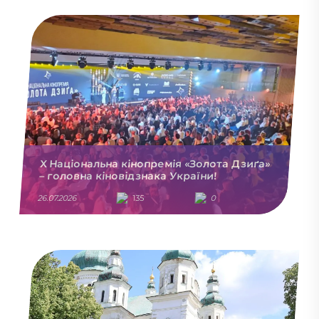
X Національна кінопремія «Золота Дзиґа»
– головна кіновідзнака України!
26.07.2026
135
0