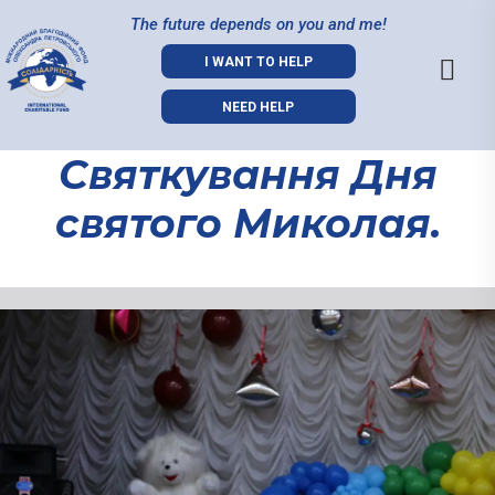
The future depends on you and me!
I WANT TO HELP
NEED HELP
Святкування Дня
святого Миколая.
Святкування
Дня святого
Миколая.
09.12.2025
До Дня Святого Миколая Мі