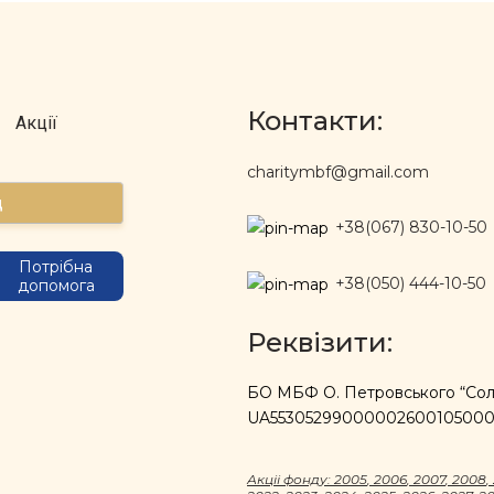
Контакти:
Акції
charitymbf@gmail.com
д
+38(067) 830-10-50
Потрібна
+38(050) 444-10-50
допомога
Реквізити:
БО МБФ О. Петровського “Солі
UA5530529900000260010500
Акцii фонду:
2005
,
2006
,
2007
,
2008
,