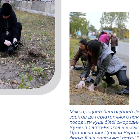
Міжнародний благодійний фо
завітав до геріатричного пан
посадити кущі білої смороди
Ігуменя Свято-Благовіщенсь
Православної Церкви України
фракції від політичної партії