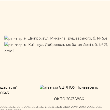
м. Дніпро, вул. Михайла Грушевського, б. № 55а
м. Київ, вул. Добровольчих батальйонів, б. № 21,
офіс 1
дарність”
ЄДРПОУ Приватбанк
00643
ОКПО 26438886
2009
,
2010
,
2011
,
2012
,
2013
,
2014
,
2015
,
2016
,
2017
,
2018
,
2019
,
2020
,
2021