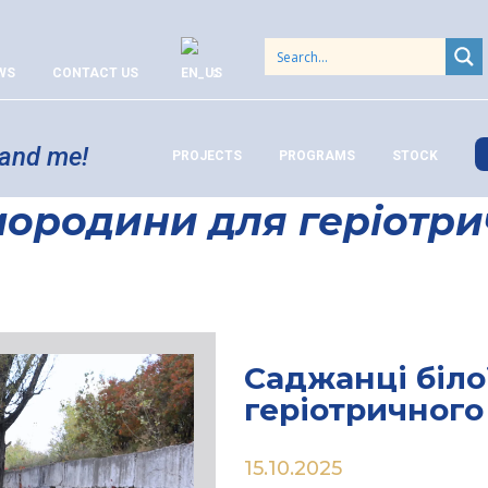
WS
CONTACT US
 and me!
PROJECTS
PROGRAMS
STOCK
мородини для геріотри
Саджанці біло
геріотричного
15.10.2025