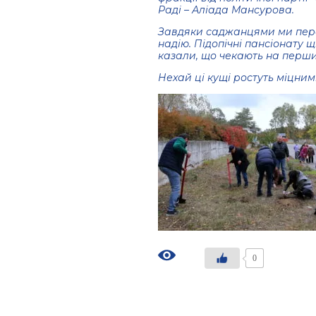
Раді – Аліада Мансурова.
Завдяки саджанцями ми пере
надію. Підопічні пансіонату 
казали, що чекають на перш
Нехай ці кущі ростуть міцним
0