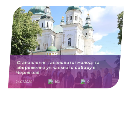
Становлення талановитої молоді та
збереження унікального собору в
Чернігові!
24.07.2026
160
0