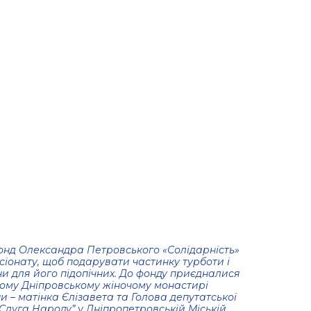
нд Олександра Петровського «Солідарність»
сіонату, щоб подарувати частинку турботи і
ни для його підопічних. До фонду приєдналися
кому Дніпровському жіночому монастирі
 – матінка Єлізавета та Голова депутатської
 “Слуга Народу” у Дніпропетровській Міській