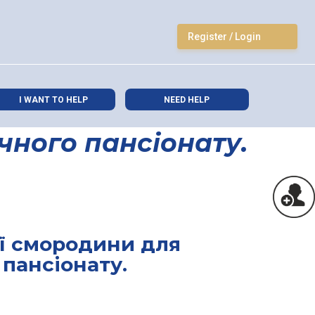
Register / Login
I WANT TO HELP
NEED HELP
чного пансіонату.
ї смородини для
 пансіонату.