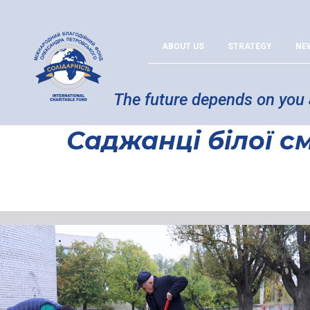
ABOUT US
STRATEGY
NE
The future depends on you
Саджанці білої с