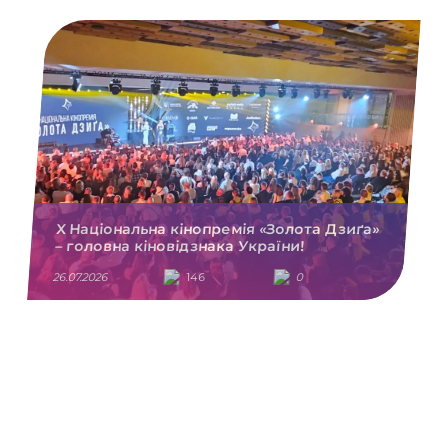
X Національна кінопремія «Золота Дзиґа»
– головна кіновідзнака України!
26.07.2026
146
0