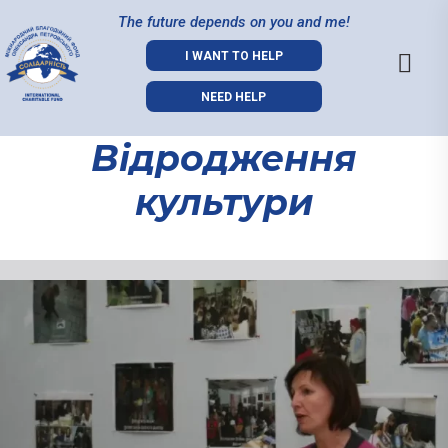
The future depends on you and me!
I WANT TO HELP
NEED HELP
Відродження
культури
Відродження
культури
01.09.2021
12 грудня 2014р. у приміщенн
круглий стіл “Відродження ку