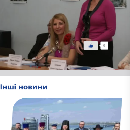
представники міської влади, 
культурні діячі. Міжнародний
участь у заході, організован
квітучу країну”, за підтримки
На круглому столі розглядал
суспільстві, прийняття мемо
громадських організацій.
0
Інші новини