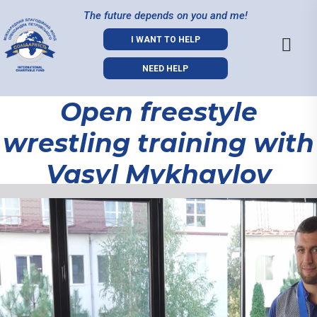
The future depends on you and me!
I WANT TO HELP
NEED HELP
Open freestyle
wrestling training with
Vasyl Mykhaylov
Open freestyle
wrestling
training with
Vasyl
Mykhaylov