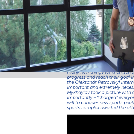
28.09.2023
Open training, with the partici
not only to chat and take photos
Ukrainian champions and then a
to and to be proud of. This tim
freestyle wrestling, a particip
medalist of the World Wrestlin
capital of Serbia, Belgrade, vis
In addition to the presence of
enthusiastically practiced vari
European champions and prize 
many new things for themselves
progress and reach their goal in
the Oleksandr Petrovskyi Intern
important and extremely necessa
Mykhaylov took a picture with 
importantly – “charged” everyon
will to conquer new sports pea
sports complex awaited the athl