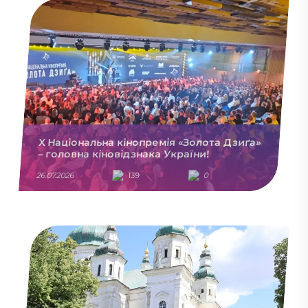
X Національна кінопремія «Золота Дзиґа»
– головна кіновідзнака України!
26.07.2026
139
0