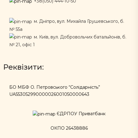
+38(050) 444-10-50
м. Дніпро, вул. Михайла Грушевського, б.
№ 55а
м. Київ, вул. Добровольчих батальйонів, б.
№ 21, офіс 1
Реквізити:
БО МБФ О. Петровського “Солідарність”
UA553052990000026001050000643
ЄДРПОУ Приватбанк
ОКПО 26438886