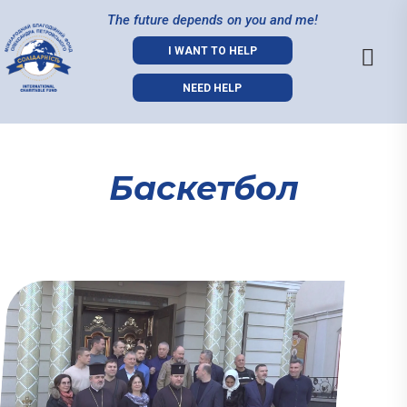
The future depends on you and me!
I WANT TO HELP
NEED HELP
Баскетбол