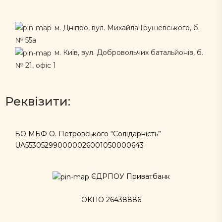
м. Дніпро, вул. Михайла Грушевського, б.
№ 55а
м. Київ, вул. Добровольчих батальйонів, б.
№ 21, офіс 1
Реквізити:
БО МБФ О. Петровського “Солідарність”
UA553052990000026001050000643
ЄДРПОУ Приватбанк
ОКПО 26438886