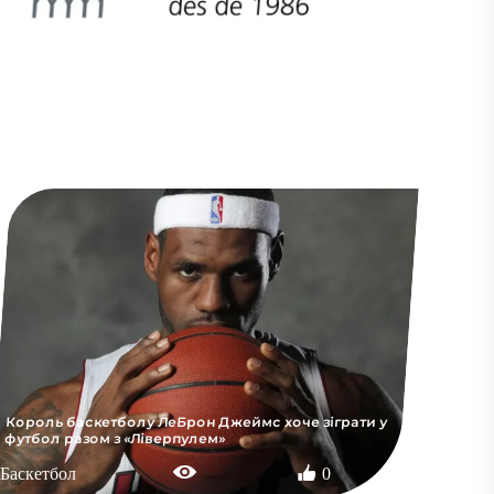
Баскетбол
0
Король баскетболу ЛеБрон Джеймс хоче зіграти у
футбол разом з «Ліверпулем»
Баскетбол
0