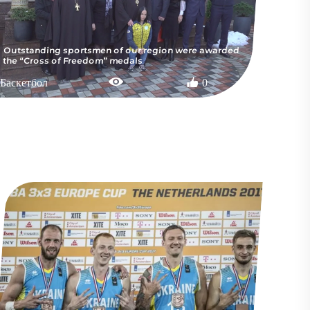
Outstanding sportsmen of our region were awarded
the “Cross of Freedom” medals
Баскетбол
0