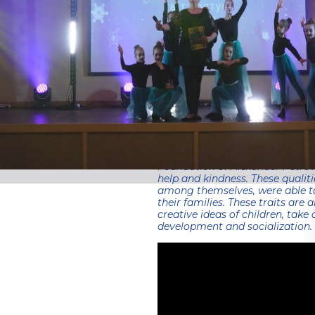
winter ball. It was held under t
participants are students of the
the Forget-Me-Not Theater. Durin
with both special needs and no
the ball. 70 children of all ages
poetry, leading skills and the mo
partner of the winter ball was 
Foundation “Solidarity”, which h
center Art Parallel for many yea
“These children are very talented
performances themselves, so we d
children, give them strength an
noted Yana Ivanilova, vice-chai
Foundation of Alexander Petrovsk
help and kindness. These qualit
among themselves, were able to
their families. These traits are
creative ideas of children, take 
development and socialization.