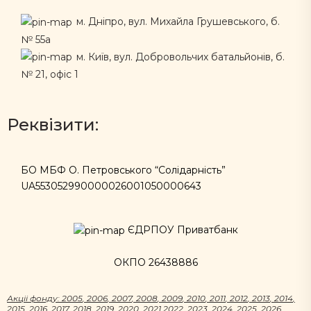
м. Дніпро, вул. Михайла Грушевського, б.
№ 55а
м. Київ, вул. Добровольчих батальйонів, б.
№ 21, офіс 1
Реквізити:
БО МБФ О. Петровського “Солідарність”
UA553052990000026001050000643
ЄДРПОУ Приватбанк
ОКПО 26438886
Акцii фонду:
2005
,
2006
,
2007
,
2008
,
2009
,
2010
,
2011
,
2012
,
2013
,
2014
,
2015
,
2016
,
2017
,
2018
,
2019
,
2020
,
2021
2022
,
2023
,
2024
,
2025
,
2026
,