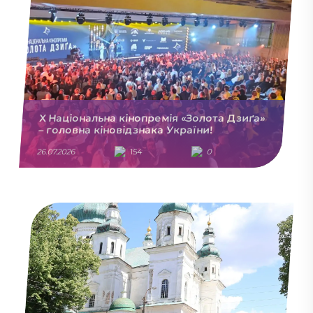
X Національна кінопремія «Золота Дзиґа»
– головна кіновідзнака України!
26.07.2026
154
0