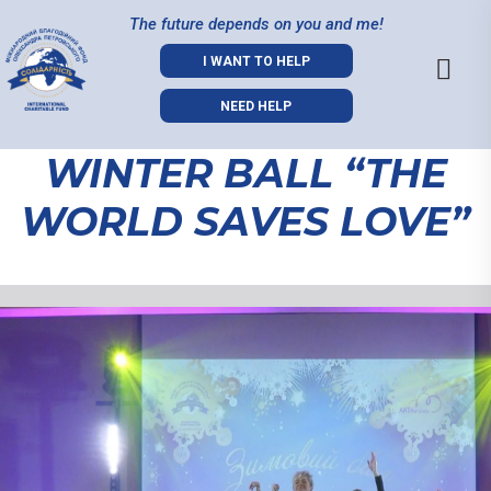
The future depends on you and me!
I WANT TO HELP
NEED HELP
WINTER BALL “THE
WORLD SAVES LOVE”
WINTER BALL
“THE WORLD
SAVES LOVE”
11.12.2023
Real princesses in exquisite dre