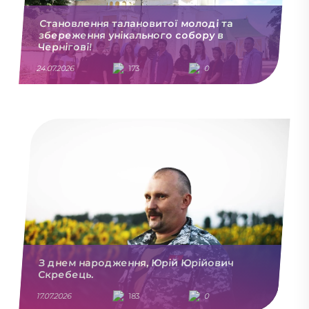
Становлення талановитої молоді та
збереження унікального собору в
Чернігові!
24.07.2026
173
0
З днем народження, Юрій Юрійович
Скребець.
17.07.2026
183
0