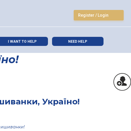
Register / Login
I WANT TO HELP
NEED HELP
но!
иванки, Україно!
вишиванки!