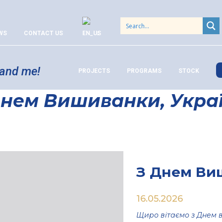
WS
CONTACT US
 and me!
PROJECTS
PROGRAMS
STOCK
Днем Вишиванки, Украї
З Днем Виш
16.05.2026
Щиро вітаємо з Днем 