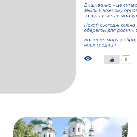
Вишиванка – це символ 
землі. У кожному орнам
та віра у світле майбут
Нехай сьогодні кожна 
оберегом для родини т
Бажаємо миру, добра,
наші традиції.
0