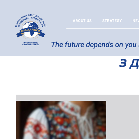
ABOUT US
STRATEGY
NE
The future depends on you
З 