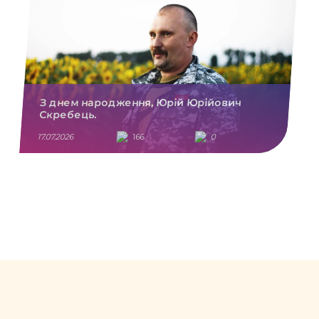
З днем народження, Юрій Юрійович
Скребець.
17.07.2026
166
0