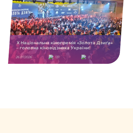
X Національна кінопремія «Золота Дзиґа»
– головна кіновідзнака України!
26.07.2026
131
0