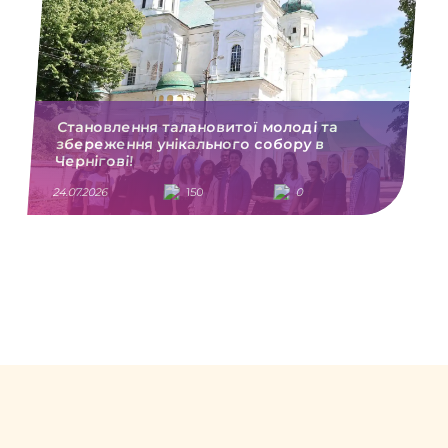
Становлення талановитої молоді та
збереження унікального собору в
Чернігові!
24.07.2026
150
0