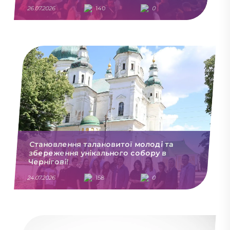
26.07.2026
140
0
Становлення талановитої молоді та
збереження унікального собору в
Чернігові!
24.07.2026
158
0