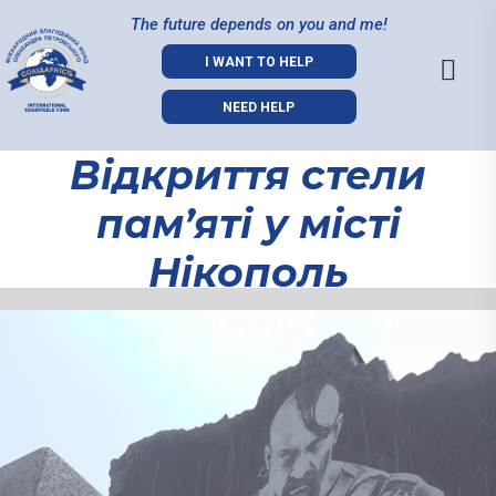
The future depends on you and me!
I WANT TO HELP
NEED HELP
Відкриття стели
пам’яті у місті
Нікополь
Відкриття
стели пам’яті
у місті
Нікополь
08.11.2021