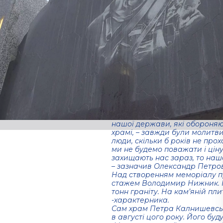
У Нікополі відкрили меморіал
Гранітний пам’ятник «Борцям
території храму святого пр
Православної церкви Україн
Відкриття меморіалу приуроч
Православної Церкви України.
почали служити саме українс
На освячення меморіалу при
захисників, ветерани АТО, бл
учні Недільної школи. Цей ме
фінансової підтримки Прези
Олександра Петровського “Со
“Хотілось би, щоб у цьому хр
нашої держави, які обороняю
храмі, – завжди були молитви 
люди, скільки б років не прох
ми не будемо поважати і ціну
захищають нас зараз, то нашої
– зазначив Олександр Петров
Над створенням меморіалу п
стажем Володимир Нижник. На
тонн граніту. На кам’яній пл
-характерника.
Сам храм Петра Калнишевськ
в августі цого року. Його бу