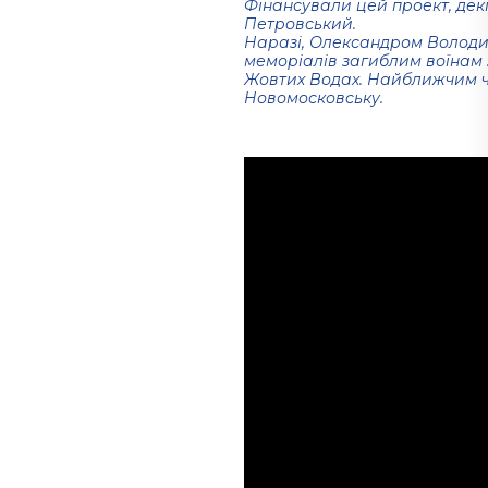
Фінансували цей проект, декі
Петровський.
Наразі, Олександром Володи
меморіалів загиблим воїнам : 
Жовтих Водах. Найближчим ч
Новомосковську.