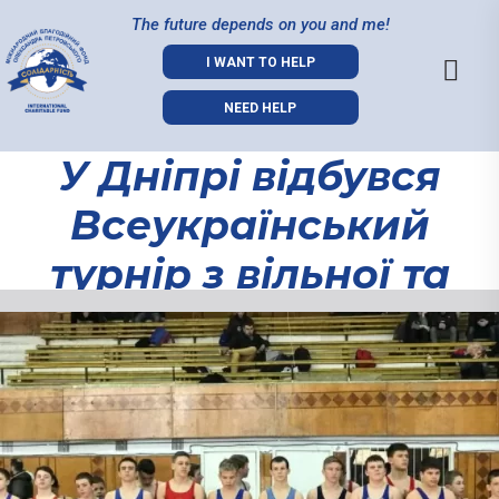
The future depends on you and me!
I WANT TO HELP
NEED HELP
У Дніпрі відбувся
Всеукраїнський
турнір з вільної та
греко-римської
У Дніпрі
боротьби.-2018
відбувся
Всеукраїнськ
турнір з
вільної та
греко-