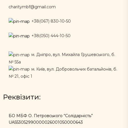
charitymbf@gmail.com
+38(067) 830-10-50
+38(050) 444-10-50
м. Дніпро, вул. Михайла Грушевського, б.
№ 55а
м. Київ, вул. Добровольчих батальйонів, б.
№ 21, офіс 1
Реквізити:
БО МБФ О. Петровського “Солідарність”
UA553052990000026001050000643