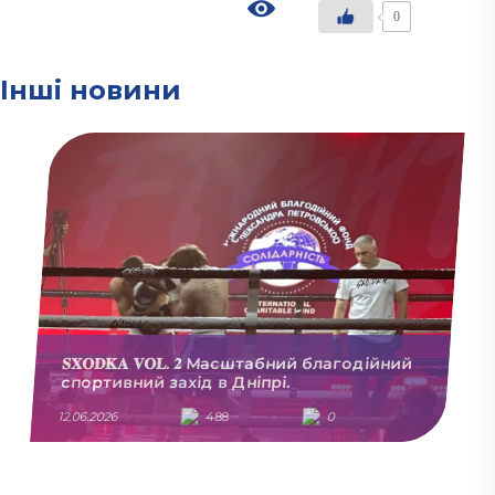
0
Інші новини
𝐒𝐗𝐎𝐃𝐊𝐀 𝐕𝐎𝐋. 𝟐 Масштабний благодійний
спортивний захід в Дніпрі.
12.06.2026
488
0