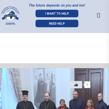
The future depends on you and me!
I WANT TO HELP
NEED HELP
07.01.2022
0