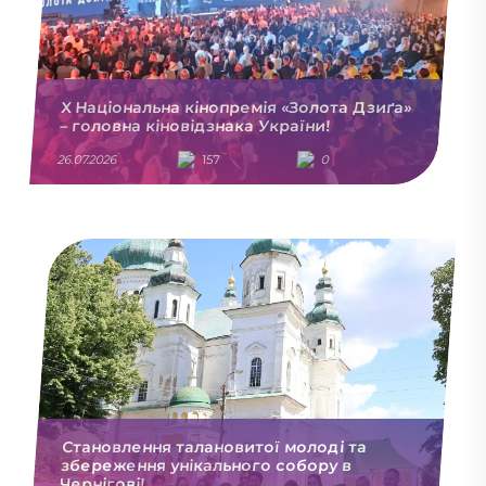
X Національна кінопремія «Золота Дзиґа»
– головна кіновідзнака України!
26.07.2026
157
0
Становлення талановитої молоді та
збереження унікального собору в
Чернігові!