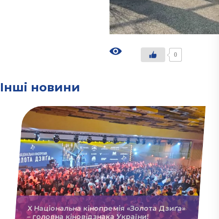
0
Інші новини
X Національна кінопремія «Золота Дзиґа»
– головна кіновідзнака України!