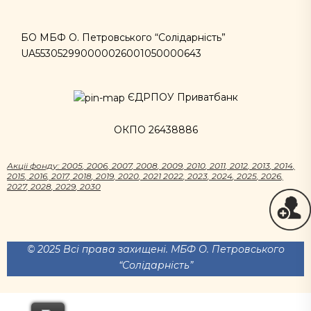
БО МБФ О. Петровського “Солідарність”
UA553052990000026001050000643
ЄДРПОУ Приватбанк
ОКПО 26438886
Акцii фонду:
2005
,
2006
,
2007
,
2008
,
2009
,
2010
,
2011
,
2012
,
2013
,
2014
,
2015
,
2016
,
2017
,
2018
,
2019
,
2020
,
2021
2022
,
2023
,
2024
,
2025
,
2026
,
2027
,
2028
,
2029
,
2030
© 2025 Всі права захищені. МБФ О. Петровського
“Солідарність”