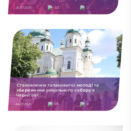
26.07.2026
153
0
Становлення талановитої молоді та
збереження унікального собору в
Чернігові!
24.07.2026
171
0