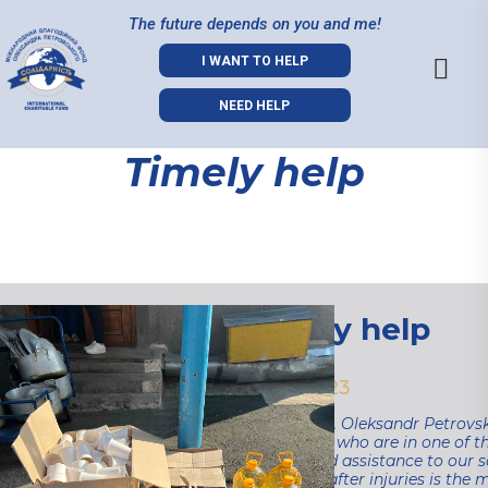
The future depends on you and me!
I WANT TO HELP
NEED HELP
Timely help
Timely help
23.03.2023
Once again, Oleksandr Petrovsk
servicemen who are in one of t
support and assistance to our s
treatment after injuries is the 