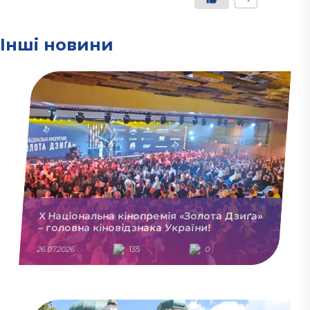
Інші новини
X Національна кінопремія «Золота Дзиґа»
– головна кіновідзнака України!
26.07.2026
135
0