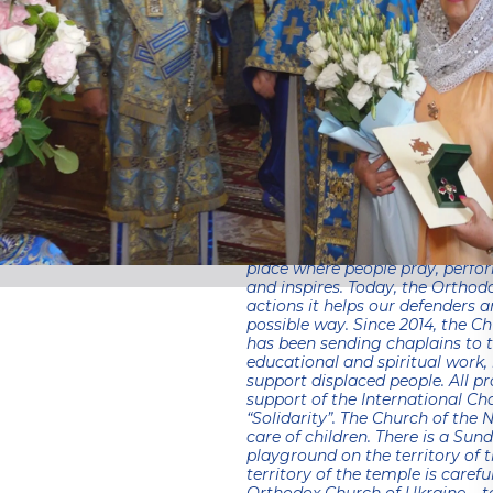
08.09.2023
On September 8, according to t
birth of the Holy Mother of God
dates. For 10 years in a row, th
the Holy Mother of God in Dnip
named in honor of the Mother of
God. His name represents great 
Church of the Nativity of the Mo
expense of Oleksandr Volodymyro
International Charitable Founda
the Dnipro and Sicheslav Ortho
liturgy in the church together w
place where people pray, perfor
and inspires. Today, the Orthodo
actions it helps our defenders 
possible way. Since 2014, the C
has been sending chaplains to th
educational and spiritual work
support displaced people. All p
support of the International C
“Solidarity”. The Church of the 
care of children. There is a Sun
playground on the territory of 
territory of the temple is care