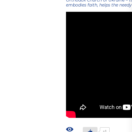
Orthodox Church of Ukraine – to
embodies faith, helps the needy 
+1