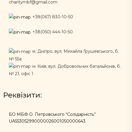
charitymbf@gmail.com
+38(067) 830-10-50
+38(050) 444-10-50
м. Дніпро, вул. Михайла Грушевського, б.
№ 55а
м. Київ, вул. Добровольчих батальйонів, б.
№ 21, офіс 1
Реквізити:
БО МБФ О. Петровського “Солідарність”
UA553052990000026001050000643