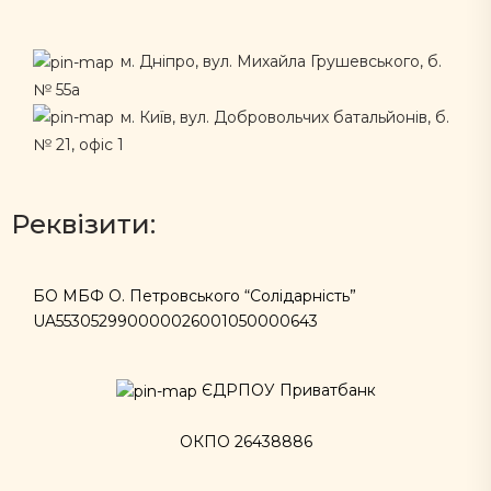
м. Дніпро, вул. Михайла Грушевського, б.
№ 55а
м. Київ, вул. Добровольчих батальйонів, б.
№ 21, офіс 1
Реквізити:
БО МБФ О. Петровського “Солідарність”
UA553052990000026001050000643
ЄДРПОУ Приватбанк
ОКПО 26438886