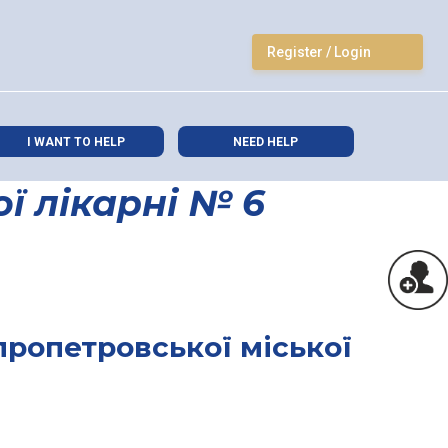
Register / Login
I WANT TO HELP
NEED HELP
ї лікарні № 6
ропетровської міської