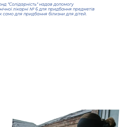
онд
“
Солідарність
“
надав допомогу
нічної
лікарні
№
6
для
придбання
предметів
к
само
для
придбання
білизни
для
дітей
.