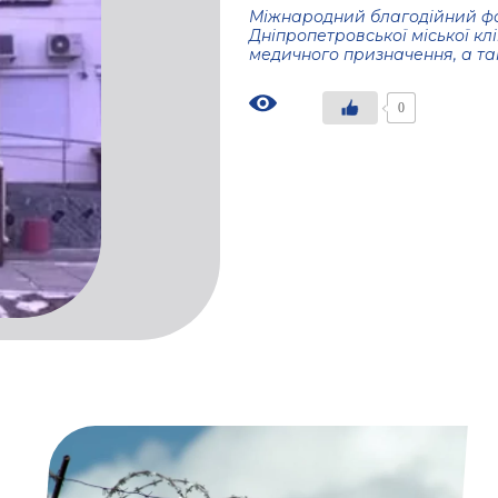
Міжнародний
благодійний
ф
Дніпропетровської
міської
клі
медичного
призначення
,
а
та
0