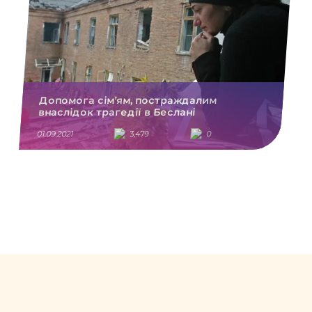
Допомога сім’ям, постраждалим
внаслідок трагедії в Беслані
01.09.2021
3,479
0