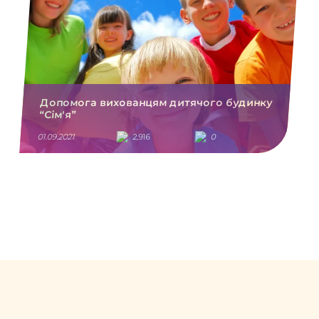
Допомога вихованцям дитячого будинку
“Сім'я”
01.09.2021
2,916
0