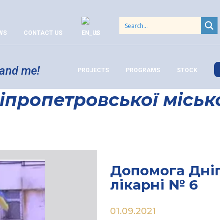
WS
CONTACT US
 and me!
PROJECTS
PROGRAMS
STOCK
пропетровської місько
Допомога Дніп
лікарні № 6
01.09.2021