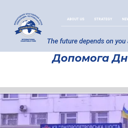
ABOUT US
STRATEGY
NE
The future depends on you
Допомога Дні