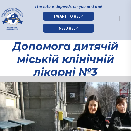
The future depends on you and me!
I WANT TO HELP
NEED HELP
Допомога дитячій
міській клінічній
лікарні №3
Допомога
дитячій
міській
клінічній
лікарні №3