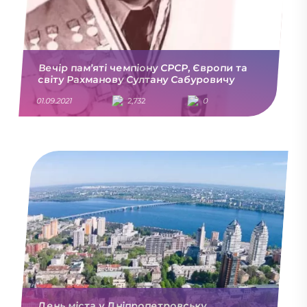
Вечір пам’яті чемпіону СРСР, Європи та
світу Рахманову Султану Сабуровичу
01.09.2021
2,732
0
День міста у Дніпропетровську