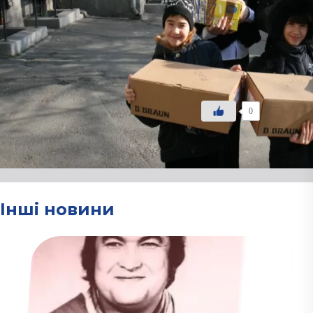
01.09.2021
У рамках акції “Здоров’я на
“Солідарність” надав благодій
№3 ім.
проф.
М.Ф.
Руднєва, під
недоношених дітей було заку
0
Інші новини