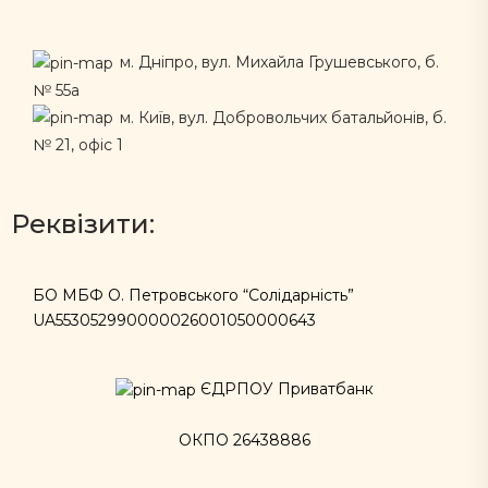
м. Дніпро, вул. Михайла Грушевського, б.
№ 55а
м. Київ, вул. Добровольчих батальйонів, б.
№ 21, офіс 1
Реквізити:
БО МБФ О. Петровського “Солідарність”
UA553052990000026001050000643
ЄДРПОУ Приватбанк
ОКПО 26438886