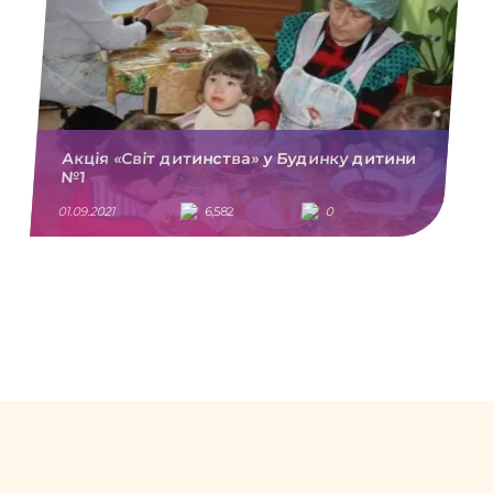
Акція «Світ дитинства» у Будинку дитини
№1
01.09.2021
6,582
0