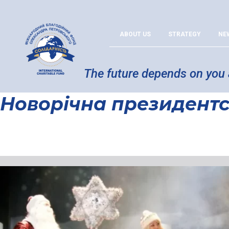
ABOUT US
STRATEGY
NE
The future depends on you
Новорічна президентсь