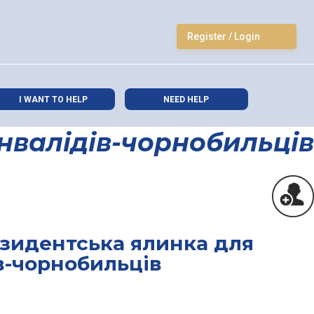
Register / Login
I WANT TO HELP
NEED HELP
нвалідів-чорнобильців
езидентська ялинка для
ів-чорнобильців