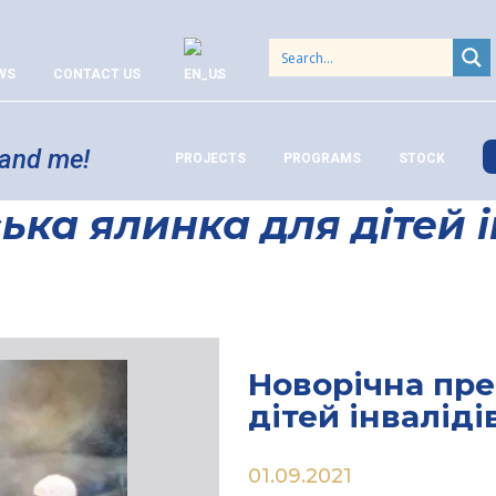
WS
CONTACT US
 and me!
PROJECTS
PROGRAMS
STOCK
ка ялинка для дітей і
Новорічна пр
дітей інвалід
01.09.2021