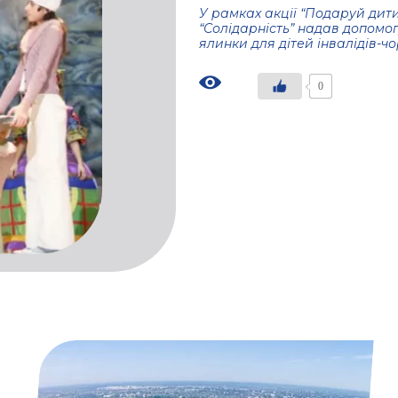
У рамках акції “Подаруй дит
“Солідарність” надав допомог
ялинки для дітей інвалідів-ч
0