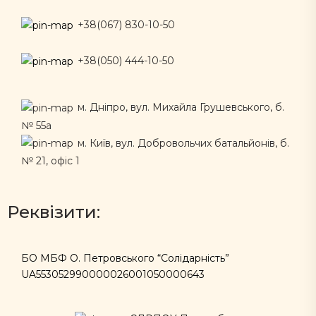
+38(067) 830-10-50
+38(050) 444-10-50
м. Дніпро, вул. Михайла Грушевського, б.
№ 55а
м. Київ, вул. Добровольчих батальйонів, б.
№ 21, офіс 1
Реквізити:
БО МБФ О. Петровського “Солідарність”
UA553052990000026001050000643