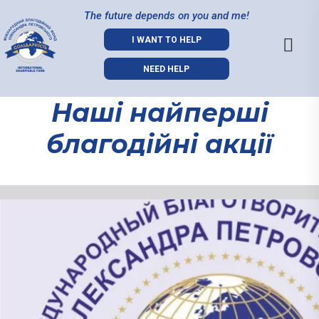
The future depends on you and me!
I WANT TO HELP
NEED HELP
Наші найперші
благодійні акції
Наші
найперші
благодійні
акції
01.09.2021