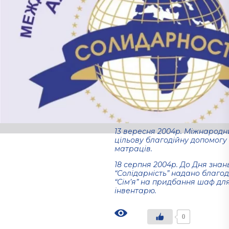
14 грудня 2004 р. Міжнародн
допомогу Дніпропетровської м
предметів медичного признач
дітей.
02 грудня 2004 р. Міжнародн
надано благодійну допомогу
інвалідів “ДнепрОІН” до Міжн
27 вересня 2004р. У зв’язку з
г.Беслане Північної Осетії Р
фонд “Солідарність” надав б
результаті цієї трагедії.
13 вересня 2004р. Міжнародн
цільову благодійну допомогу 
матраців.
18 серпня 2004р. До Дня зн
“Солідарність” надано благо
“Сім’я” на придбання шаф для
інвентарю.
0