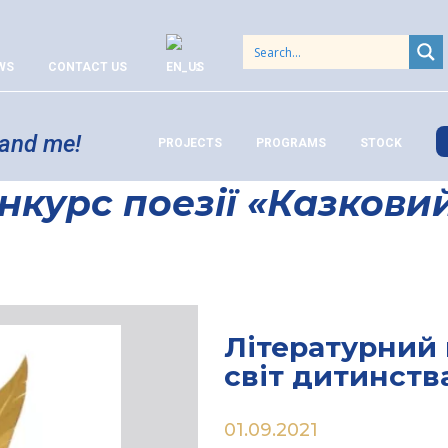
WS
CONTACT US
 and me!
PROJECTS
PROGRAMS
STOCK
нкурс поезії «Казковий
Літературний 
світ дитинств
01.09.2021