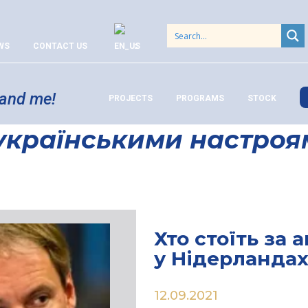
WS
CONTACT US
 and me!
PROJECTS
PROGRAMS
STOCK
иукраїнськими настро
Хто стоїть за
у Нідерланда
12.09.2021