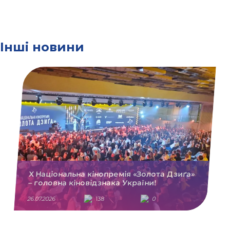
Інші новини
X Національна кінопремія «Золота Дзиґа»
– головна кіновідзнака України!
26.07.2026
138
0