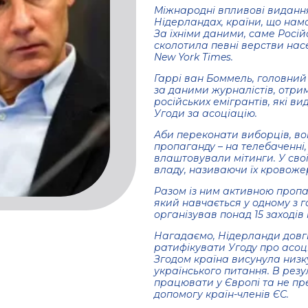
Міжнародні впливові видання
Нідерландах, країни, що нам
За їхніми даними, саме Росі
сколотила певні верстви насе
New York Times.
Гаррі ван Боммель, головний 
за даними журналістів, отрим
російських емігрантів, які в
Угоди за асоціацію.
Аби переконати виборців, вон
пропаганду – на телебаченні,
влаштовували мітинги. У сво
владу, називаючи їх кровож
Разом із ним активною проп
який навчається у одному з го
організував понад 15 заходів
Нагадаємо, Нідерланди довг
ратифікувати Угоду про асоц
Згодом країна висунула низк
українського питання. В резу
працювати у Європі та не пр
допомогу країн-членів ЄС.