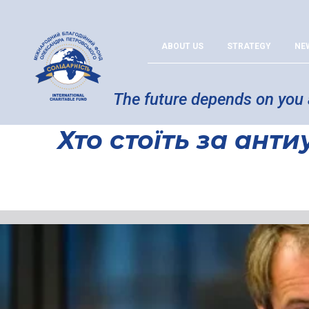
ABOUT US
STRATEGY
NE
The future depends on you
Хто стоїть за ант