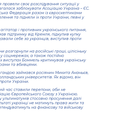
 провели своє розслідування ситуації у
агалася заблокувати Асоціацію Україна – ЄС.
йська Федерація разом із євроскептиками
лення та підняли їх проти України, певні у
агітатор і противник українського питання,
ав підтримку від Кремля, підкупив купку
идавали себе за українців, виступив проти
и розгорнули на російські гроші, цілісіньку
 у соцмережах, а також постійно
їх виступах Боммель критикував українську
ерами та вбивцями.
агандою займався росіянин Микита Ананьєв,
лландських університетів. Як відомо, він
 проти України.
ий час ставили перепони, аби не
іацію Європейського Союзу з Україною.
у ультиматумів стосовно просунення далі
льтаті українці не матимуть права жити та
етендуватимуть на фінансову та військову