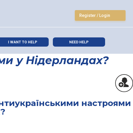
Register / Login
I WANT TO HELP
NEED HELP
ями у Нідерландах?
 антиукраїнськими настроями
х?