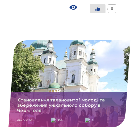
0
Становлення талановитої молоді та
збереження унікального собору в
Чернігові!
24.07.2026
156
0