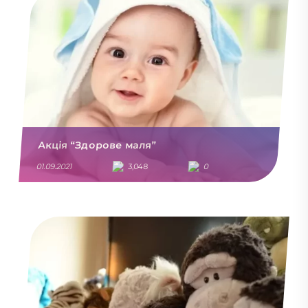
Акція “Здорове маля”
01.09.2021
3,048
0