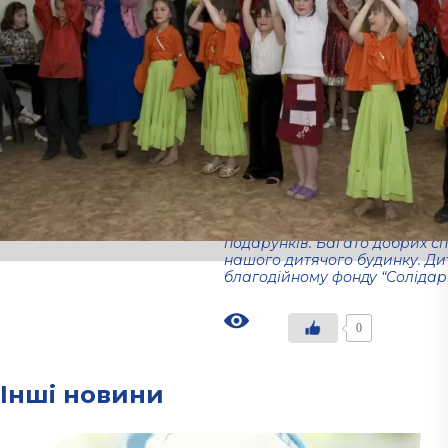
30 квітня 2010 року міжнарод
запрошений на День народжен
смт.Ювілейний.
Директор дитячого будинку “С
“Міжнародний благодійний фон
дитячого будинку, помічник та
кількох років. Дитячому будин
випустили 47 дітей.
Хочемо подякувати президент
Олександру Петровичу та мі
“Солідарність” за те, що наші
подарунків. Багато добрих с
нашого дитячого будинку. Ди
благодійному фонду “Солідарн
0
Інші новини