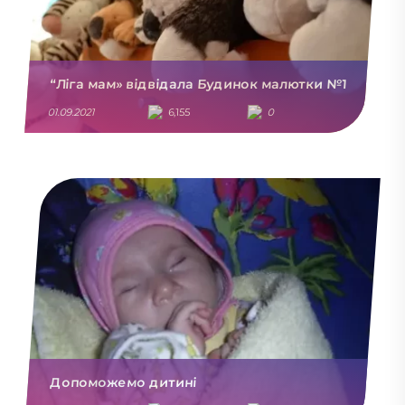
“Ліга мам» відвідала Будинок малютки №1
01.09.2021
6,155
0
Допоможемо дитині