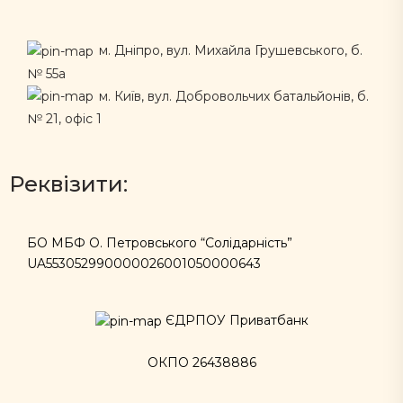
м. Дніпро, вул. Михайла Грушевського, б.
№ 55а
м. Київ, вул. Добровольчих батальйонів, б.
№ 21, офіс 1
Реквізити:
БО МБФ О. Петровського “Солідарність”
UA553052990000026001050000643
ЄДРПОУ Приватбанк
ОКПО 26438886