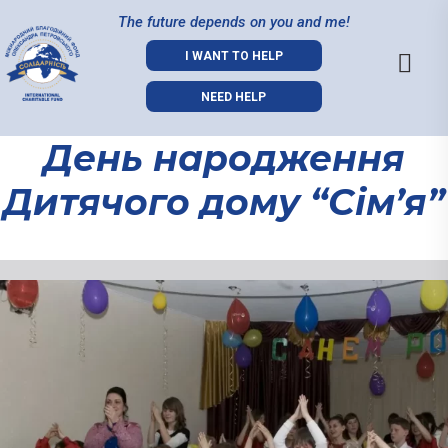
The future depends on you and me!
I WANT TO HELP
NEED HELP
День народження
Дитячого дому “Сім’я”
День
народження
Дитячого
дому “Сім’я”
01.09.2021