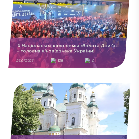
X Національна кінопремія «Золота Дзиґа»
– головна кіновідзнака України!
26.07.2026
138
0