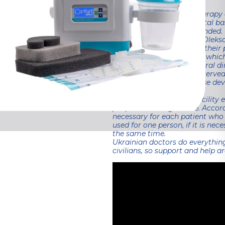
The device for vacuum therapy 
doctors of the main hospital ba
save the limbs of the wounded.
by representatives of the Oleks
“Solidarity” together with their
complex “Lake Park”, with which
Serhiy Ryzhenko, the general dir
vacuum devices have preserved 
to the hospital today. These dev
and have a full life.”
Every day, the medical facility 
people are brought here. Accor
necessary for each patient who
used for one person, if it is ne
the same time.
Ukrainian doctors do everything
civilians, so support and help a