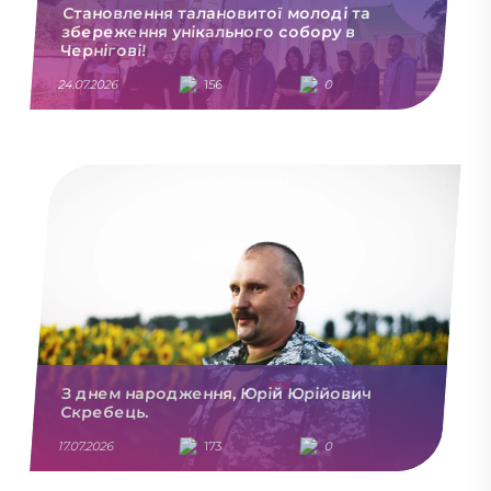
Становлення талановитої молоді та
збереження унікального собору в
Чернігові!
24.07.2026
156
0
З днем народження, Юрій Юрійович
Скребець.
17.07.2026
173
0