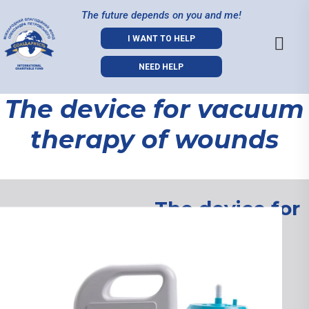
The future depends on you and me!
I WANT TO HELP
NEED HELP
The device for vacuum
therapy of wounds
The device for
vacuum
therapy of
wounds
08.08.2024