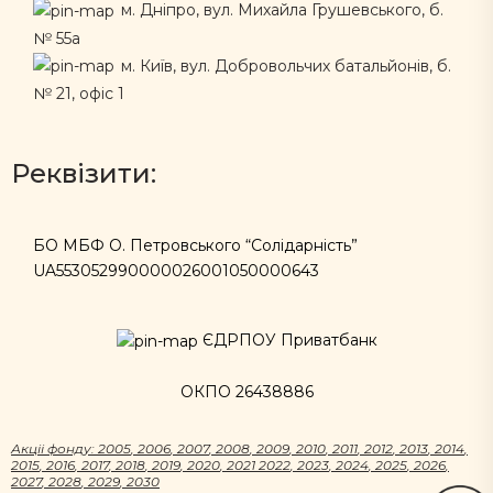
м. Дніпро, вул. Михайла Грушевського, б.
№ 55а
м. Київ, вул. Добровольчих батальйонів, б.
№ 21, офіс 1
Реквізити:
БО МБФ О. Петровського “Солідарність”
UA553052990000026001050000643
ЄДРПОУ Приватбанк
ОКПО 26438886
Акцii фонду:
2005
,
2006
,
2007
,
2008
,
2009
,
2010
,
2011
,
2012
,
2013
,
2014
,
2015
,
2016
,
2017
,
2018
,
2019
,
2020
,
2021
2022
,
2023
,
2024
,
2025
,
2026
,
2027
,
2028
,
2029
,
2030