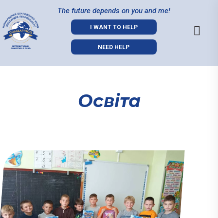
The future depends on you and me!
I WANT TO HELP
NEED HELP
Освіта