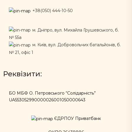
+38(050) 444-10-50
м. Дніпро, вул. Михайла Грушевського, б.
№ 55а
м. Київ, вул. Добровольчих батальйонів, б.
№ 21, офіс 1
Реквізити:
БО МБФ О. Петровського “Солідарність”
UA553052990000026001050000643
ЄДРПОУ Приватбанк