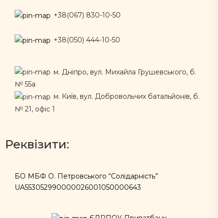
+38(067) 830-10-50
+38(050) 444-10-50
м. Дніпро, вул. Михайла Грушевського, б.
№ 55а
м. Київ, вул. Добровольчих батальйонів, б.
№ 21, офіс 1
Реквізити:
БО МБФ О. Петровського “Солідарність”
UA553052990000026001050000643