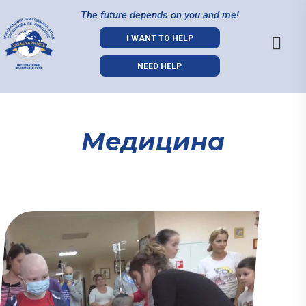
The future depends on you and me!
I WANT TO HELP
NEED HELP
Медицина